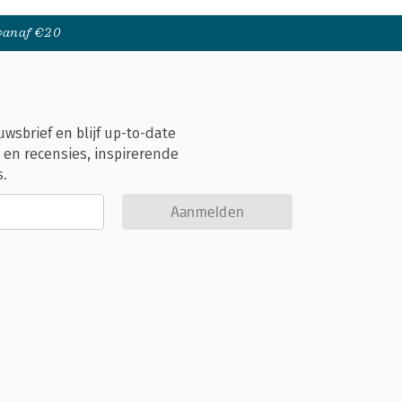
 vanaf €20
uwsbrief en blijf up-to-date
 en recensies, inspirerende
s.
Aanmelden