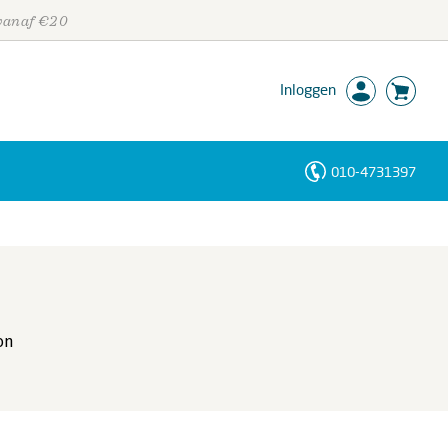
 vanaf €20
Inloggen
010-4731397
Personen
Trefwoorden
on