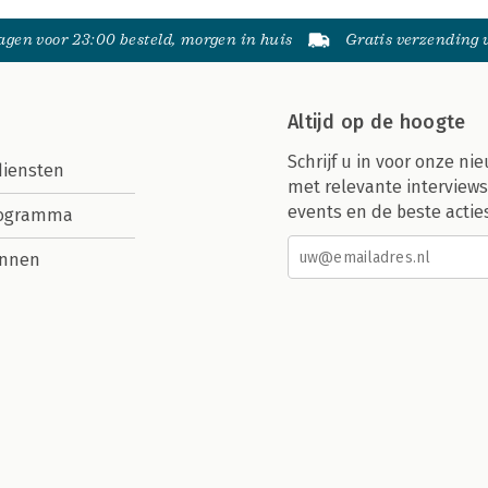
gen voor 23:00 besteld, morgen in huis
Gratis verzending
Altijd op de hoogte
Schrijf u in voor onze nie
diensten
met relevante interviews
events en de beste actie
rogramma
nnen