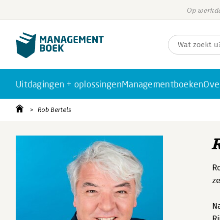
Op werkda
Uitdagingen + oplossingen
Managementboeken
Ove
Rob Bertels
Ro
ze
Na
Ri