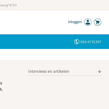
 vanaf €20
Inloggen
010-4731397
Personen
Trefwoorden
Interviews en artikelen
ls
h.