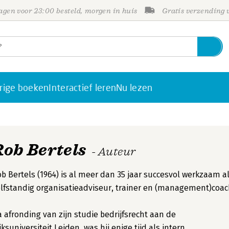
gen voor 23:00 besteld, morgen in huis
Gratis verzending
rige boeken
Interactief leren
Nu lezen
Rob Bertels
- Auteur
b Bertels (1964) is al meer dan 35 jaar succesvol werkzaam a
lfstandig organisatieadviseur, trainer en (management)coac
 afronding van zijn studie bedrijfsrecht aan de
jksuniversiteit Leiden, was hij enige tijd als intern