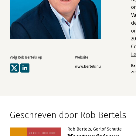
or
Va
de
or
20
Co
L
Volg Rob Bertels op
Website
Ex
www.bertels.nu
ze
Geschreven door Rob Bertels
Rob Bertels
Gerlof Schutte