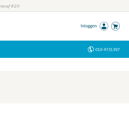
 vanaf €20
Inloggen
010-4731397
Personen
Trefwoorden