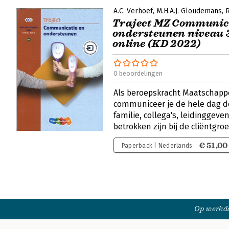
A.C. Verhoef
M.H.A.J. Gloudemans
R
Traject MZ Communic
ondersteunen niveau 3
online (KD 2022)
0 beoordelingen
Als beroepskracht Maatschappe
communiceer je de hele dag do
familie, collega's, leidinggev
betrokken zijn bij de cliëntgro
€ 51,00
Paperback | Nederlands
Op werkda