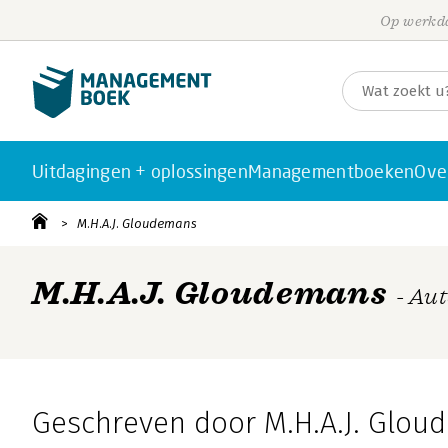
Op werkda
Uitdagingen + oplossingen
Managementboeken
Ove
M.H.A.J. Gloudemans
M.H.A.J. Gloudemans
- Au
Geschreven door M.H.A.J. Glo