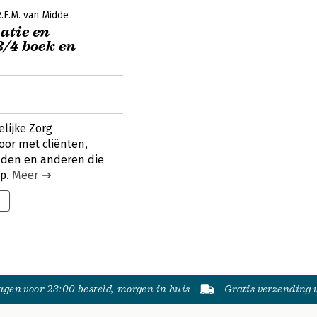
.F.M. van Midde
atie en
/4 boek en
lijke Zorg
or met cliënten,
enden en anderen die
ep.
Meer
gen voor 23:00 besteld, morgen in huis
Gratis verzending