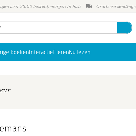
gen voor 23:00 besteld, morgen in huis
Gratis verzending
rige boeken
Interactief leren
Nu lezen
teur
udemans