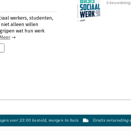
0 beoordeling
ciaal werkers, studenten,
niet alleen willen
grijpen wat hun werk
Meer
gen voor 23:00 besteld, morgen in huis
Gratis verzending