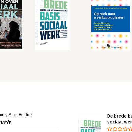
ner
Marc Hoijtink
De brede ba
werk
sociaal we