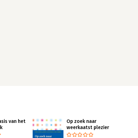
sis van het
Op zoek naar
rk
weerkaatst plezier