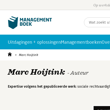
Op werkda
Uitdagingen + oplossingen
Managementboeken
Ove
Marc Hoijtink
Marc Hoijtink
- Auteur
Expertise volgens het gepubliceerde werk:
sociale rechtvaardighe