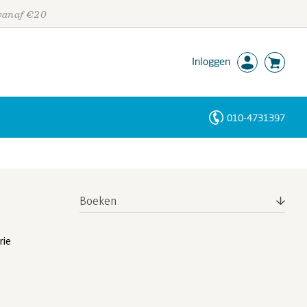
 vanaf €20
Inloggen
010-4731397
Personen
Trefwoorden
Boeken
rie