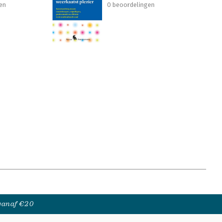
en
0 beoordelingen
 vanaf €20