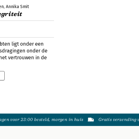
en
Annika Smit
egriteit
bten ligt onder een
isdragingen onder de
het vertrouwen in de
gen voor 23:00 besteld, morgen in huis
Gratis verzending