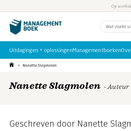
Op werkda
Uitdagingen + oplossingen
Managementboeken
Ove
Nanette Slagmolen
Nanette Slagmolen
- Auteur
Geschreven door Nanette Slag