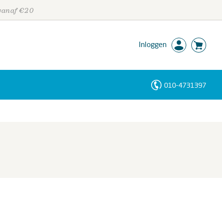
 vanaf €20
Inloggen
010-4731397
Personen
Trefwoorden