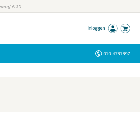
 vanaf €20
Inloggen
010-4731397
Personen
Trefwoorden