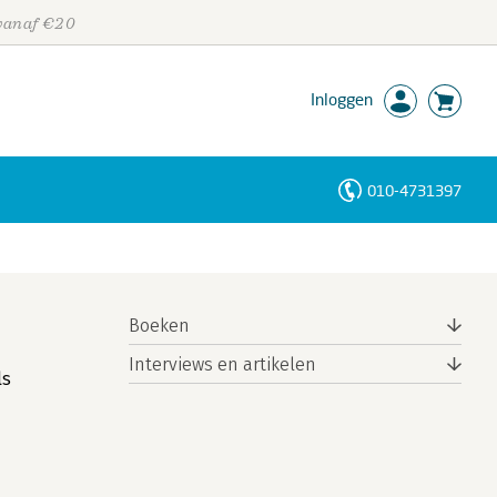
 vanaf €20
Inloggen
010-4731397
Personen
Trefwoorden
Boeken
Interviews en artikelen
ls