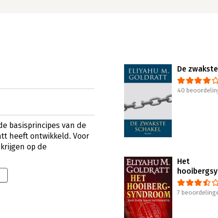
De zwakste
40 beoordeli
 de basisprincipes van de
tt heeft ontwikkeld. Voor
krijgen op de
Het
hooibergs
7 beoordeling