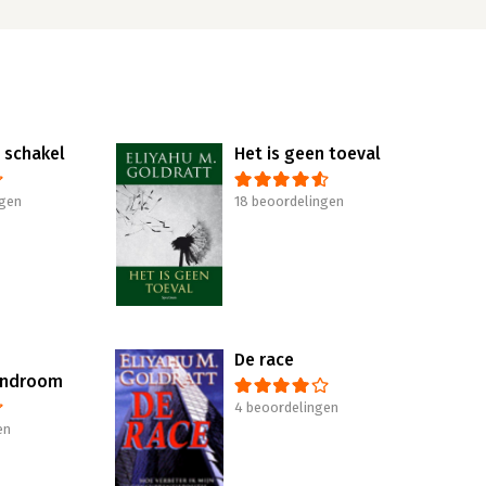
 schakel
Het is geen toeval
ngen
18 beoordelingen
De race
yndroom
4 beoordelingen
en