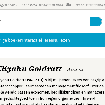
gen voor 23:00 besteld, morgen in huis
Gratis verzending
rige boeken
Interactief leren
Nu lezen
Eliyahu Goldratt
- Auteur
iyahu Goldratt (1947-2011) is bij miljoenen lezers een begrip a
etenschapper, leermeester en managementfilosoof. Over de
ele wereld passen economen, bedrijfskundigen en managers
jn gedachtegoed toe in hun eigen organisaties. Hij werd
ternationaal erkend als baanbreker in de ontwikkeling van