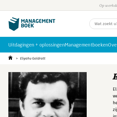
Op werkda
Uitdagingen + oplossingen
Managementboeken
Ove
Eliyahu Goldratt
El
w
h
zi
in