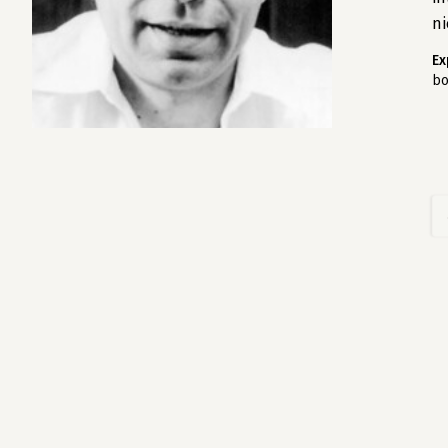
n
Ex
bo