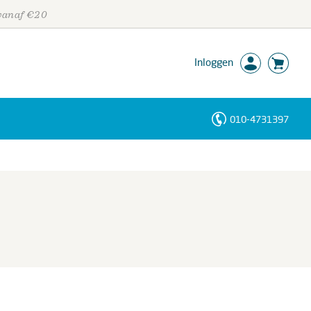
 vanaf €20
Inloggen
010-4731397
Personen
Trefwoorden