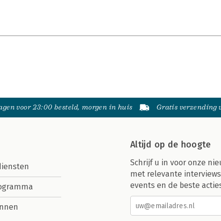
gen voor 23:00 besteld, morgen in huis
Gratis verzending
Altijd op de hoogte
Schrijf u in voor onze nie
diensten
met relevante interviews
events en de beste actie
rogramma
nnen