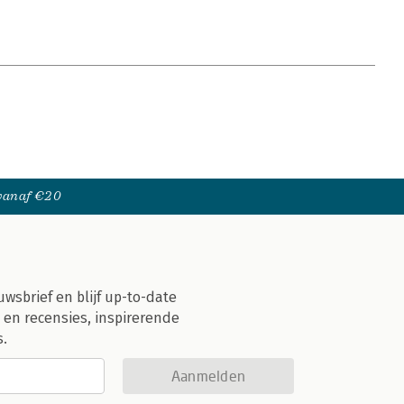
 vanaf €20
uwsbrief en blijf up-to-date
 en recensies, inspirerende
s.
Aanmelden