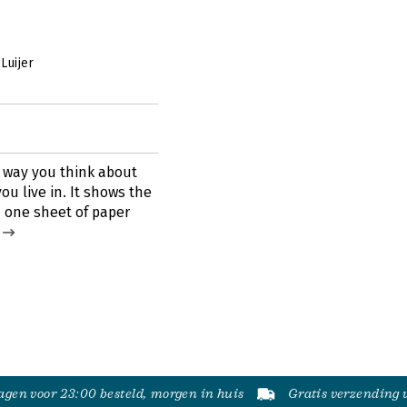
Luijer
 way you think about
u live in. It shows the
 one sheet of paper
gen voor 23:00 besteld, morgen in huis
Gratis verzending