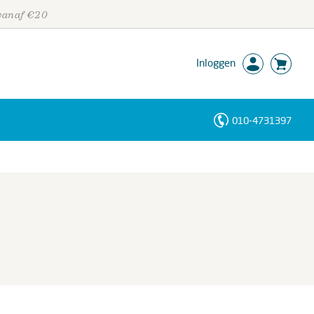
 vanaf €20
Inloggen
010-4731397
Personen
Trefwoorden