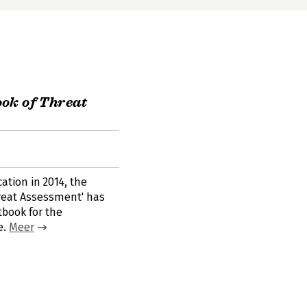
ok of Threat
cation in 2014, the
reat Assessment' has
book for the
e.
Meer