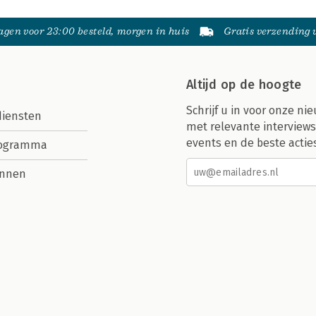
gen voor 23:00 besteld, morgen in huis
Gratis verzending
Altijd op de hoogte
Schrijf u in voor onze nie
diensten
met relevante interviews
events en de beste actie
rogramma
nnen