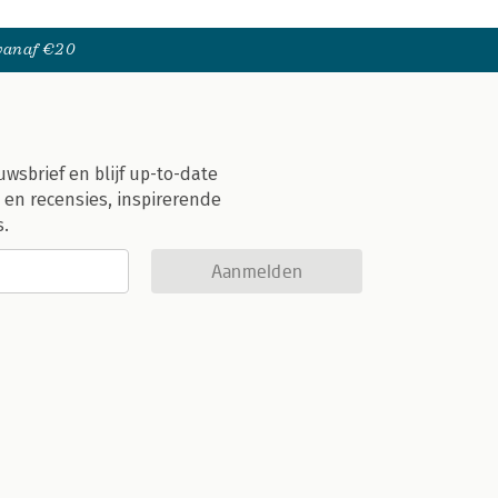
 vanaf €20
uwsbrief en blijf up-to-date
 en recensies, inspirerende
s.
Aanmelden