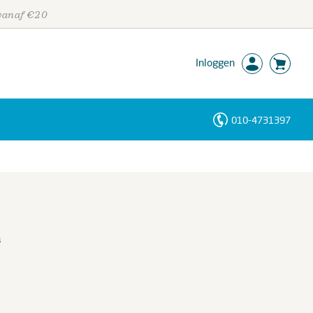
 vanaf €20
Inloggen
010-4731397
Personen
Trefwoorden
a