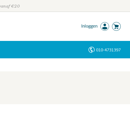
 vanaf €20
Inloggen
010-4731397
Personen
Trefwoorden