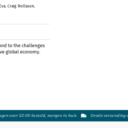
Eva
Craig Rollason
ond to the challenges
ive global economy.
gen voor 23:00 besteld, morgen in huis
Gratis verzending