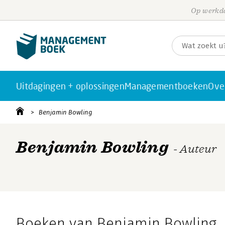
Op werkda
Uitdagingen + oplossingen
Managementboeken
Ove
Benjamin Bowling
Benjamin Bowling
- Auteur
Boeken van Benjamin Bowling