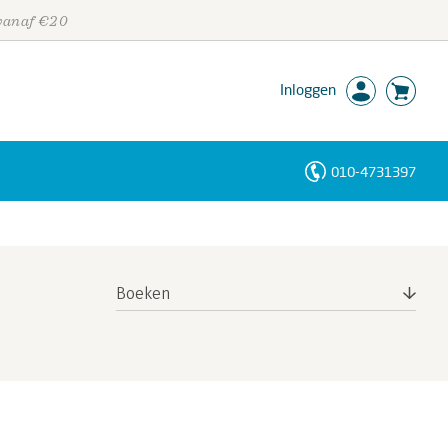
 vanaf €20
Inloggen
010-4731397
Personen
Trefwoorden
Boeken