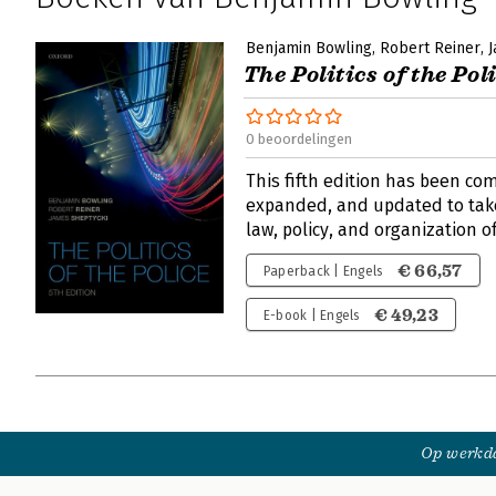
Benjamin Bowling
Robert Reiner
J
The Politics of the Pol
0 beoordelingen
This fifth edition has been com
expanded, and updated to take
law, policy, and organization of
€ 66,57
Paperback | Engels
€ 49,23
E-book | Engels
Op werkda