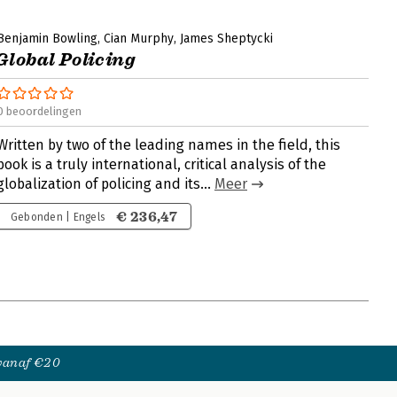
Benjamin Bowling
Cian Murphy
James Sheptycki
Global Policing
0 beoordelingen
Written by two of the leading names in the field, this
book is a truly international, critical analysis of the
globalization of policing and its...
Meer
€ 236,47
Gebonden | Engels
 vanaf €20