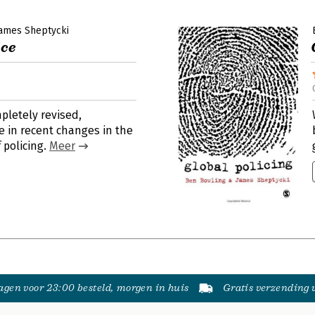
ames Sheptycki
ice
pletely revised,
 in recent changes in the
 policing.
Meer
gen voor 23:00 besteld, morgen in huis
Gratis verzending