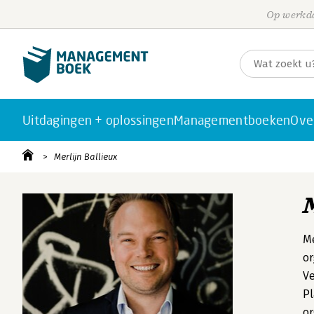
Op werkda
Uitdagingen + oplossingen
Managementboeken
Ove
Merlijn Ballieux
Me
or
Ve
Pl
or