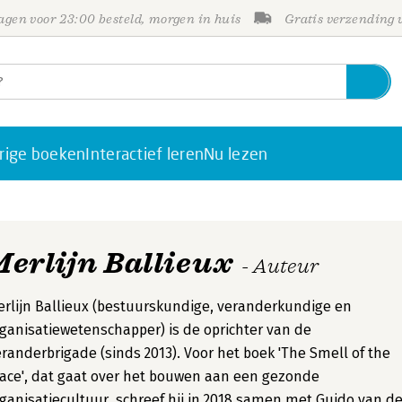
gen voor 23:00 besteld, morgen in huis
Gratis verzending
rige boeken
Interactief leren
Nu lezen
Merlijn Ballieux
- Auteur
rlijn Ballieux (bestuurskundige, veranderkundige en
ganisatiewetenschapper) is de oprichter van de
randerbrigade (sinds 2013). Voor het boek 'The Smell of the
ace', dat gaat over het bouwen aan een gezonde
ganisatiecultuur, schreef hij in 2018 samen met Guido van d