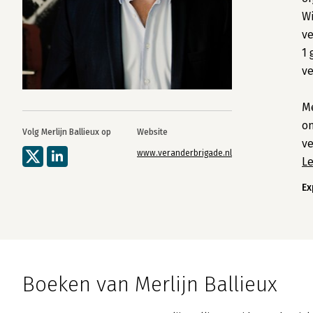
Wi
ve
1 
v
Me
on
Volg Merlijn Ballieux op
Website
v
www.veranderbrigade.nl
L
Ex
Boeken van Merlijn Ballieux