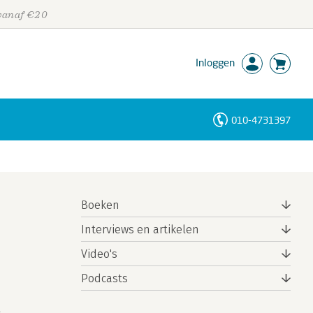
 vanaf €20
Inloggen
010-4731397
Personen
Trefwoorden
Boeken
Interviews en artikelen
Video's
Podcasts
e