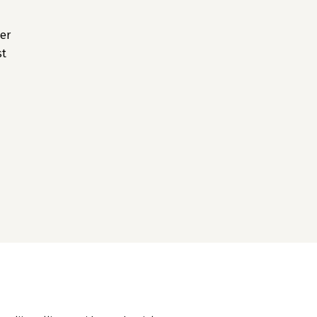
er
st