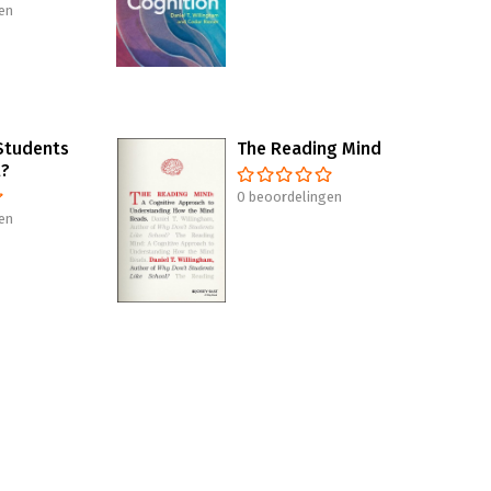
en
Students
The Reading Mind
l?
0 beoordelingen
en