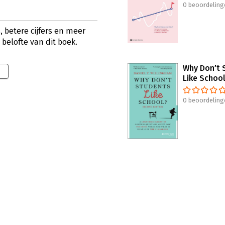
0 beoordeling
, betere cijfers en meer
 belofte van dit boek.
Why Don′t 
9
Like Schoo
0 beoordeling