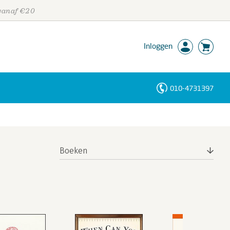
 vanaf €20
Inloggen
010-4731397
Personen
Trefwoorden
Boeken