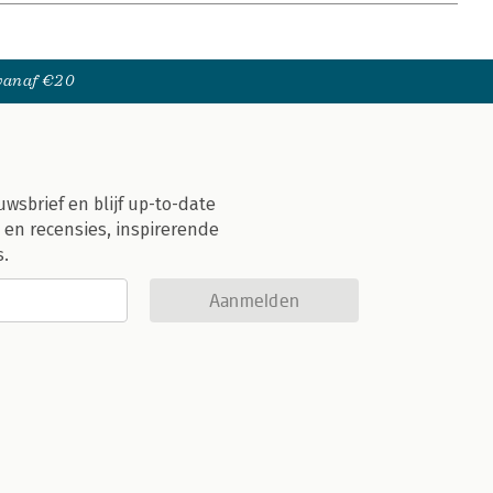
 vanaf €20
uwsbrief en blijf up-to-date
 en recensies, inspirerende
s.
Aanmelden