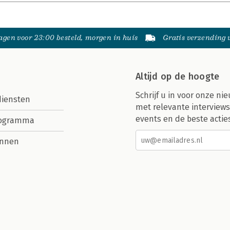
gen voor 23:00 besteld, morgen in huis
Gratis verzending
Altijd op de hoogte
Schrijf u in voor onze nie
diensten
met relevante interviews
events en de beste actie
rogramma
nnen