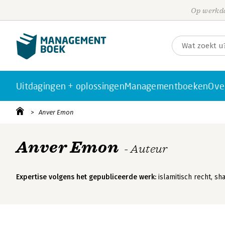
Op werkda
Uitdagingen + oplossingen
Managementboeken
Ove
Anver Emon
Anver Emon
- Auteur
Expertise volgens het gepubliceerde werk:
islamitisch recht, sh