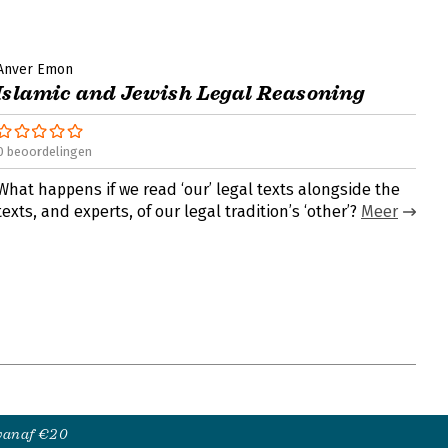
Anver Emon
Islamic and Jewish Legal Reasoning
0 beoordelingen
What happens if we read ‘our’ legal texts alongside the
texts, and experts, of our legal tradition’s ‘other’?
Meer
 vanaf €20