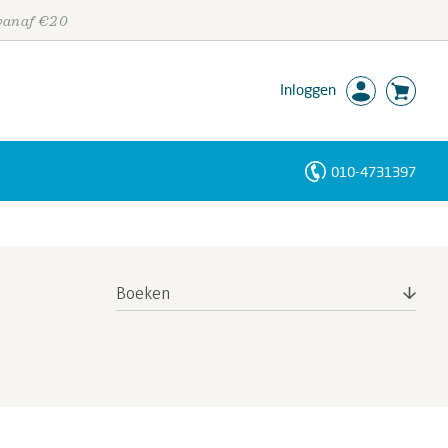
 vanaf €20
Inloggen
010-4731397
Personen
Trefwoorden
Boeken