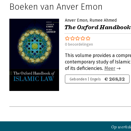
Boeken van Anver Emon
Anver Emon
Rumee Ahmed
The Oxford Handbook 
0 beoordelingen
This volume provides a compre
contemporary study of Islamic 
of its deficiencies.
Meer
€ 268,32
Gebonden | Engels
Op werkda