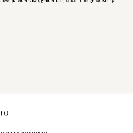
ouwelijk leiderschap, gender bias, kracht, bondgenootschap
ero