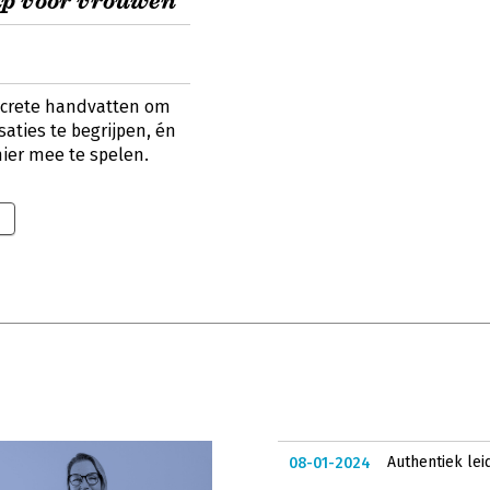
ap voor vrouwen
oncrete handvatten om
saties te begrijpen, én
ier mee te spelen.
Authentiek lei
08-01-2024