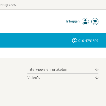
 vanaf €20
Inloggen
010-4731397
Personen
Trefwoorden
Interviews en artikelen
Video's