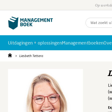
Op werkda
Uitdagingen + oplossingen
Managementboeken
Ove
Liesbeth Tettero
Li
(w
(w
Ex