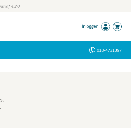
 vanaf €20
Inloggen
010-4731397
Personen
Trefwoorden
s.
.