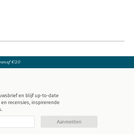
 vanaf €20
uwsbrief en blijf up-to-date
 en recensies, inspirerende
s.
Aanmelden