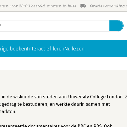
gen voor 23:00 besteld, morgen in huis
Gratis verzending
rige boeken
Interactief leren
Nu lezen
nt in de wiskunde van steden aan University College London. 
k gedrag te bestuderen, en werkte daarin samen met
markten.
 presenteerde documentaires voor de BBC en PBS. Ook