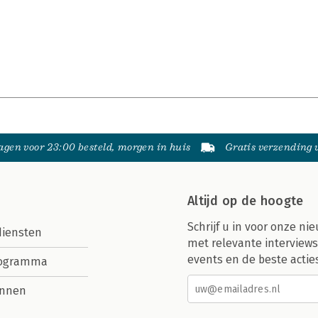
gen voor 23:00 besteld, morgen in huis
Gratis verzending
Altijd op de hoogte
Schrijf u in voor onze nie
diensten
met relevante interviews
events en de beste actie
rogramma
nnen