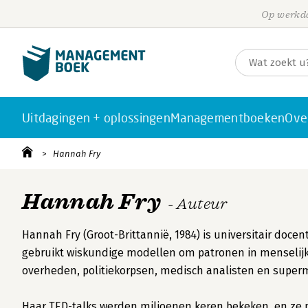
Op werkda
Uitdagingen + oplossingen
Managementboeken
Ove
Hannah Fry
Hannah Fry
- Auteur
Hannah Fry (Groot-Brittannië, 1984) is universitair doce
gebruikt wiskundige modellen om patronen in menselij
overheden, politiekorpsen, medisch analisten en super
Haar TED-talks werden miljoenen keren bekeken, en ze