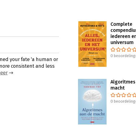
Complete
compendium
iedereen e
universum
0 beoordeling
ned your fate 'a human or
more consistent and less
eer
Algoritmes
macht
0 beoordeling