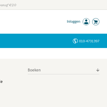
 vanaf €20
Inloggen
010-4731397
Personen
Trefwoorden
Boeken
Ze