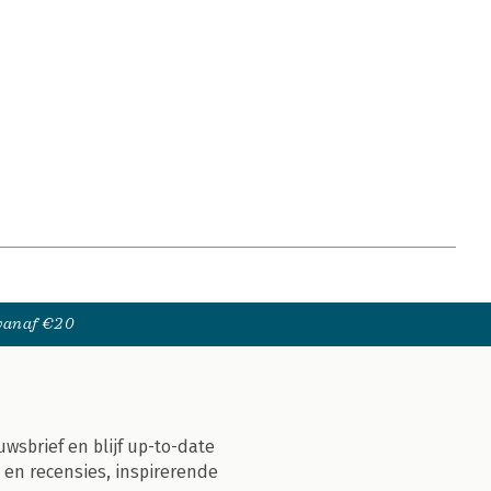
 vanaf €20
uwsbrief en blijf up-to-date
 en recensies, inspirerende