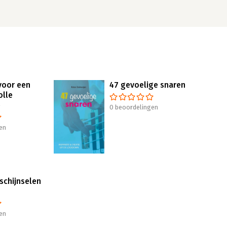
voor een
47 gevoelige snaren
olle
e
0 beoordelingen
en
schijnselen
en