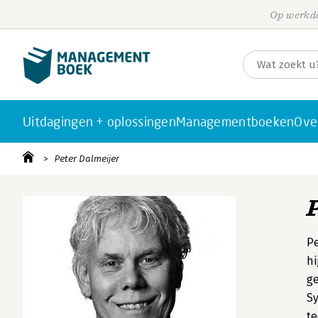
Op werkda
Uitdagingen + oplossingen
Managementboeken
Ove
Peter Dalmeijer
Pe
hi
ge
Sy
te