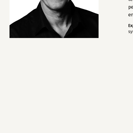
pe
e
Ex
sy