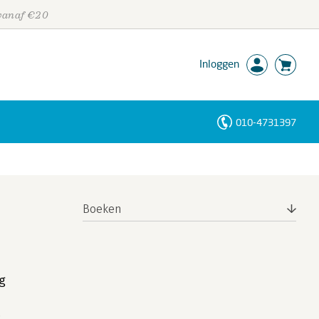
 vanaf €20
Inloggen
010-4731397
Personen
Trefwoorden
Boeken
ng
: