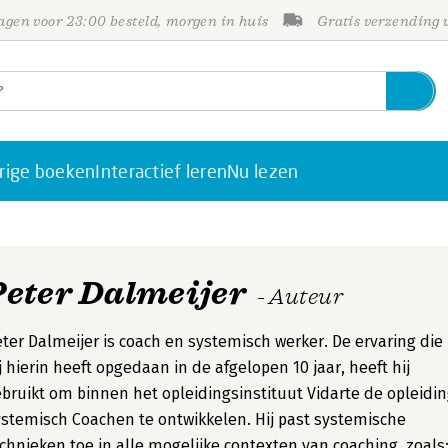
gen voor 23:00 besteld, morgen in huis
Gratis verzending
rige boeken
Interactief leren
Nu lezen
Peter Dalmeijer
- Auteur
ter Dalmeijer is coach en systemisch werker. De ervaring die
j hierin heeft opgedaan in de afgelopen 10 jaar, heeft hij
bruikt om binnen het opleidingsinstituut Vidarte de opleidi
stemisch Coachen te ontwikkelen. Hij past systemische
chnieken toe in alle mogelijke contexten van coaching, zoals