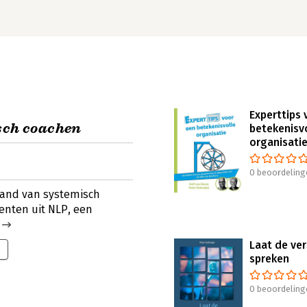
Experttips 
sch coachen
betekenisv
organisati
0 beoordeling
 hand van systemisch
nten uit NLP, een
Laat de ver
spreken
0 beoordeling