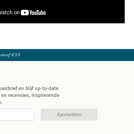
 vanaf €20
uwsbrief en blijf up-to-date
 en recensies, inspirerende
s.
Aanmelden