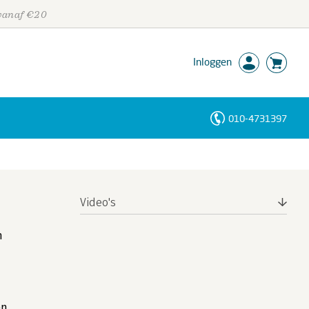
 vanaf €20
Inloggen
010-4731397
Personen
Trefwoorden
Video's
n
en