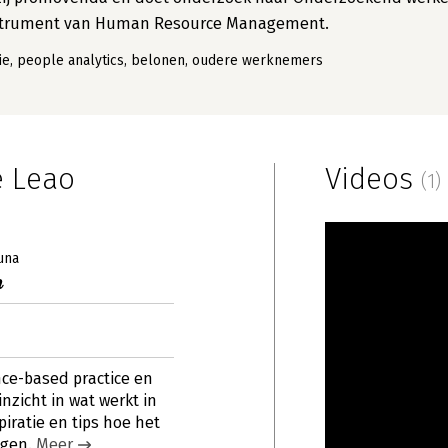
ginstrument van Human Resource Management.
ie, people analytics, belonen, oudere werknemers
e Leao
Videos
(1)
una
n
e-based practice en
nzicht in wat werkt in
iratie en tips hoe het
jgen.
Meer