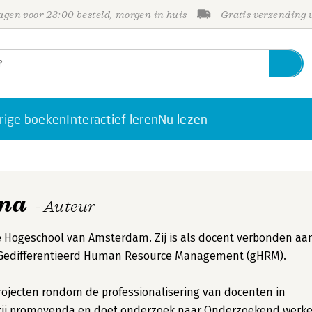
gen voor 23:00 besteld, morgen in huis
Gratis verzending
rige boeken
Interactief leren
Nu lezen
una
- Auteur
e Hogeschool van Amsterdam. Zij is als docent verbonden aa
t Gedifferentieerd Human Resource Management (gHRM).
rojecten rondom de professionalisering van docenten in
is zij promovenda en doet onderzoek naar Onderzoekend werk