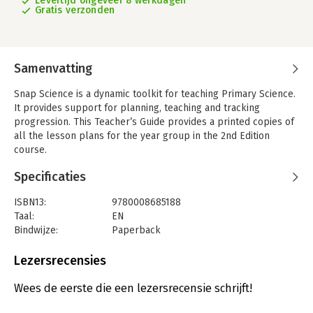
Levertijd ongeveer 8 werkdagen
Gratis verzonden
Samenvatting
Snap Science is a dynamic toolkit for teaching Primary Science.
It provides support for planning, teaching and tracking
progression. This Teacher’s Guide provides a printed copies of
all the lesson plans for the year group in the 2nd Edition
course.
Specificaties
ISBN13:
9780008685188
Taal:
EN
Bindwijze:
Paperback
Aantal pagina's:
112
Uitgever:
HarperCollins Publishers
Lezersrecensies
Serie:
Snap Science 2nd Edition
Wees de eerste die een lezersrecensie schrijft!