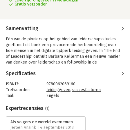
Levertijd ongeveer 11 werkdagen
Gratis verzonden
Samenvatting
Eén van de pioniers op het gebied van leiderschapsstudies
geeft met dit boek een provocerende herbeoordeling over
hoe mensen in het digitale tijdperk leiding geven. In 'The End
of Leadership' onthult Barbara Kellerman een nieuwe manier
van denken over leiderschap en followship in de
eenentwintigste eeuw.
Specificaties
Voortbordurend op de sterke punten en de inzichten die zij
tijdens haar werk als wetenschapper en docent heeft
ISBN13:
9780062069160
verkregen kijkt Kellerman kritisch naar vaak gebruikte
Trefwoorden:
leidinggeven
,
succesfactoren
aannames over de rol van leiding geven om de weg naar
Taal:
Engels
succes te stimuleren.
Bindwijze:
gebonden
Aantal pagina's:
243
Expertrecensies
(1)
Uitgever:
HarperCollins Publishers
Druk:
1
Als volgers de wereld overnemen
Verschijningsdatum:
3-4-2012
Jeroen Ansink | 4 september 2013