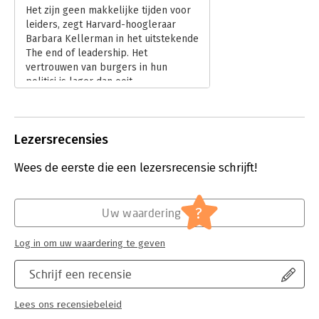
Het zijn geen makkelijke tijden voor
Hoofdrubriek:
Leiderschap
leiders, zegt Harvard-hoogleraar
Barbara Kellerman in het uitstekende
The end of leadership. Het
vertrouwen van burgers in hun
politici is lager dan ooit,
topbestuurders worden om de
haverklap weggezet als graaiers,
artsen krijgen steeds vaker te maken
Lezersrecensies
met opstandige patiënten, en
onderwijzers verliezen in
Wees de eerste die een lezersrecensie schrijft!
toenemende mate het respect van
hun leerlingen.
Lees verder
?
Uw waardering
Log in om uw waardering te geven
Schrijf een recensie
Lees ons recensiebeleid