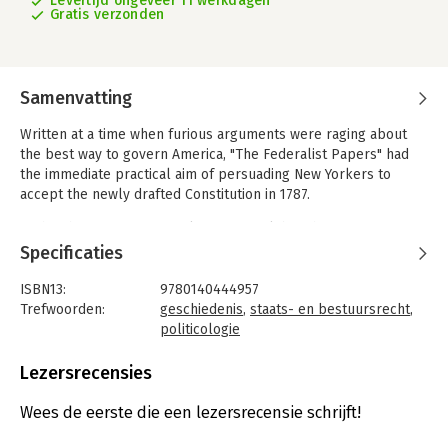
Levertijd ongeveer 11 werkdagen
Gratis verzonden
Samenvatting
Written at a time when furious arguments were raging about
the best way to govern America, "The Federalist Papers" had
the immediate practical aim of persuading New Yorkers to
accept the newly drafted Constitution in 1787.
In this they were supremely successful, but their influence
also transcended contemporary debate to win them a lasting
Specificaties
place in discussions of American political theory. Acclaimed by
Thomas Jefferson as 'the best commentary on the principles of
ISBN13:
9780140444957
government which ever was written', "The Federalist Papers"
Trefwoorden:
geschiedenis
,
staats- en bestuursrecht
,
make a powerful case for power-sharing between State and
politicologie
Federal authorities and for a Constitution that has endured
Taal:
Engels
largely unchanged for two hundred years.
Bindwijze:
paperback
Lezersrecensies
Aantal pagina's:
517
Uitgever:
Penguin Books
Wees de eerste die een lezersrecensie schrijft!
Druk:
1