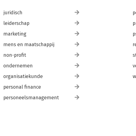
juridisch
p
leiderschap
p
marketing
p
mens en maatschappij
r
non-profit
s
ondernemen
v
organisatiekunde
w
personal finance
personeelsmanagement