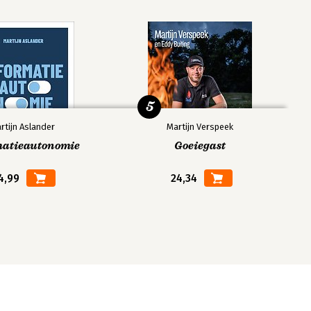
5
rtijn Aslander
Martijn Verspeek
matieautonomie
Goeiegast
4,99
24,34