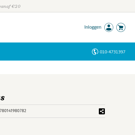
 vanaf €20
Inloggen
010-4731397
Personen
Trefwoorden
s
780141980782