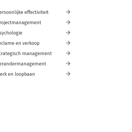
ersoonlijke effectiviteit
rojectmanagement
sychologie
eclame en verkoop
trategisch management
erandermanagement
erk en loopbaan