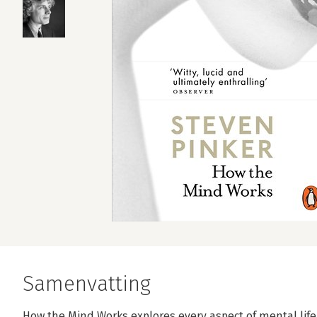
Samenvatting
How the Mind Works explores every aspect of mental life