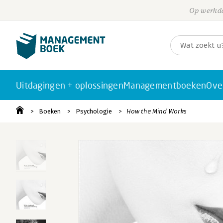
Op werkda
Uitdagingen + oplossingen
Managementboeken
Ove
Boeken
Psychologie
How the Mind Works