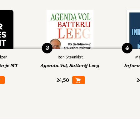
3
4
izen
Ron Steenkist
Ma
in je MT
Agenda Vol, Batterij Leeg
Infor
24,50
2