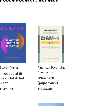
t boek kochten, kochten
Steven Pinker
American Psychiatric
Association
Ik weet dat jij
weet dat ik het
DSM-5-TR
weet
(paperback)
€ 32,99
€ 136,25