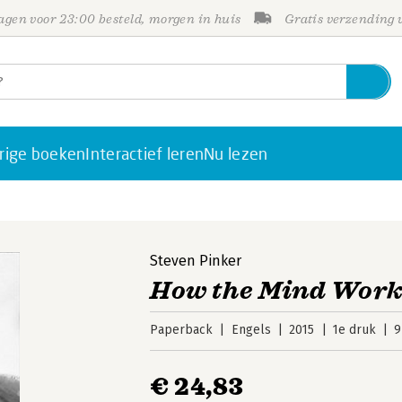
gen voor 23:00 besteld, morgen in huis
Gratis verzending
rige boeken
Interactief leren
Nu lezen
Steven Pinker
How the Mind Work
Paperback
Engels
2015
1e druk
9
€ 24,83