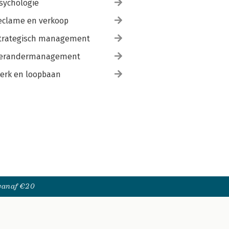
sychologie
eclame en verkoop
trategisch management
erandermanagement
erk en loopbaan
 vanaf €20