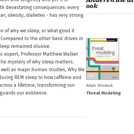
Anderen die di
ook
with devastating consequences: every
er, obesity, diabetes - has very strong
on of why we sleep, or what good it
 Compared to the other basic drives in
 sleep remained elusive.
tific expert, Professor Matthew Walker
 the mystery of why sleep matters.
s well as major human studies, Why We
during REM sleep to how caffeine and
cross a lifetime, transforming our
Adam Shostack
guards our existence.
Threat Modeling