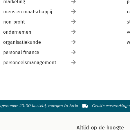
marketing
p
mens en maatschappij
r
non-profit
s
ondernemen
v
organisatiekunde
w
personal finance
personeelsmanagement
gen voor 23:00 besteld, morgen in huis
Gratis verzending
Altijd op de hoogte