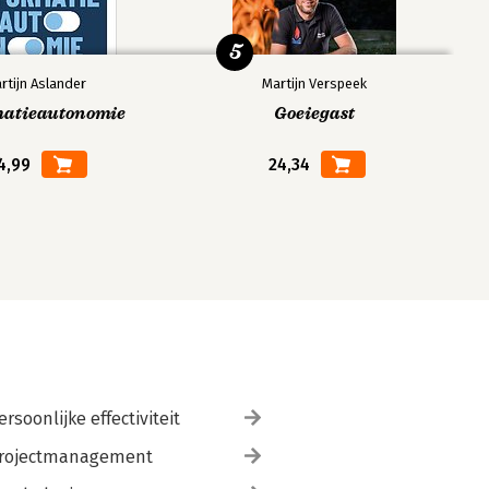
5
rtijn Aslander
Martijn Verspeek
matieautonomie
Goeiegast
4,99
24,34
ersoonlijke effectiviteit
rojectmanagement