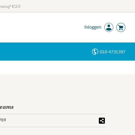
 vanaf €20
Inloggen
010-4731397
Personen
Trefwoorden
reams
769