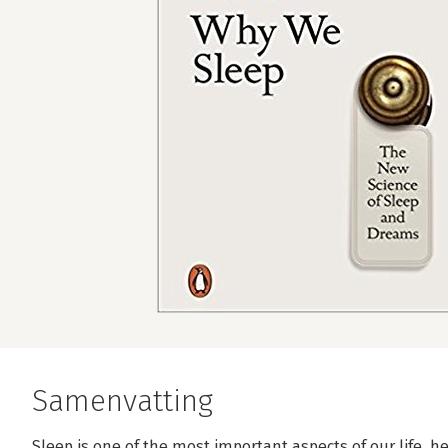
Samenvatting
Sleep is one of the most important aspects of our life, he