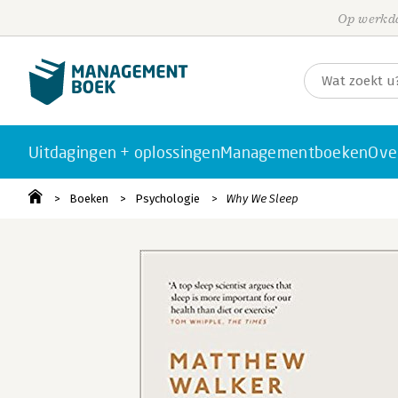
Op werkda
Uitdagingen + oplossingen
Managementboeken
Ove
Boeken
Psychologie
Why We Sleep