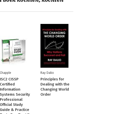
t boek kochten, kochten
Chapple
Ray Dalio
ISC2 CISSP
Principles for
Certified
Dealing with the
Information
Changing World
Systems Security
Order
Professional
Official Study
Guide & Practice