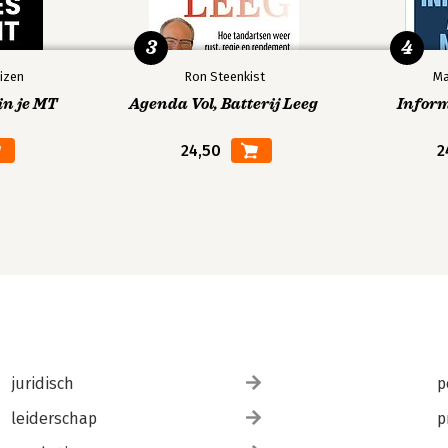
3
4
izen
Ron Steenkist
Ma
in je MT
Agenda Vol, Batterij Leeg
Infor
24,50
2
juridisch
p
leiderschap
p