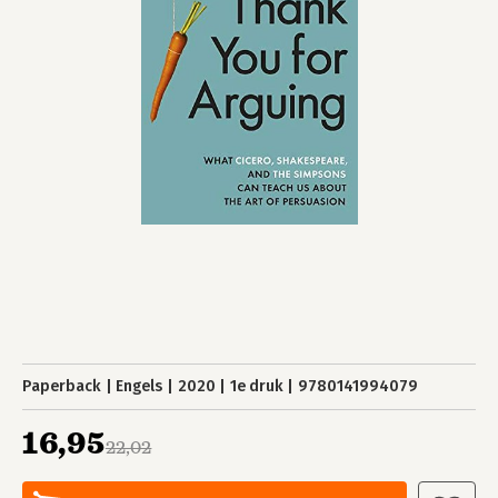
Paperback
Engels
2020
1e druk
9780141994079
16,95
22,02