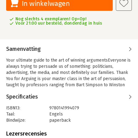
In winkelwagen
Nog slechts 4 exemplaren! Op=Op!
Voor 21:00 uur besteld, donderdag in huis
Samenvatting
Your ultimate guide to the art of winning argumentsEveryone is
always trying to persuade us of something: politicians,
advertising, the media, and most definitely our families. Thank
You for Arguing is your master class in the art of persuasion,
taught by professors ranging from Bart Simpson to Winston
Churchill.
Specificaties
With all the wisdom of the ages, from classical oratory to
contemporary politics and pop-culture, Thank You For Arguing
ISBN13:
9780141994079
shows you how to win more than your fair share of arguments,
Taal:
Engels
as well as:
Bindwijze:
paperback
- How to shine at work, avoid speeding tickets, and outwit
Aantal pagina's:
480
argumentative partners
Uitgever:
Penguin Books
Lezersrecensies