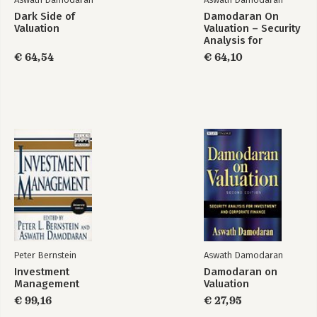
Dark Side of
Damodaran On
Valuation
Valuation – Security
Analysis for
Investment &
€ 64,54
€ 64,10
Corporate Finance
SG t/a
Peter Bernstein
Aswath Damodaran
Investment
Damodaran on
Management
Valuation
€ 99,16
€ 27,95