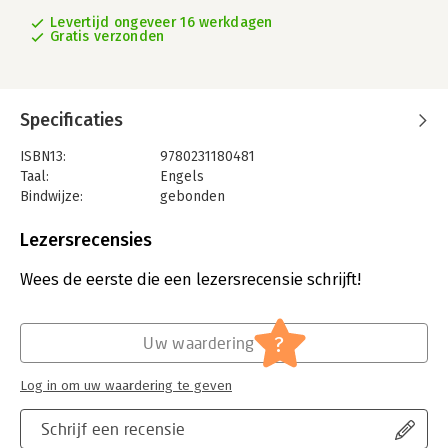
Levertijd ongeveer 16 werkdagen
Gratis verzonden
Specificaties
ISBN13:
9780231180481
Taal:
Engels
Bindwijze:
gebonden
Aantal pagina's:
288
Uitgever:
Columbia University Press
Lezersrecensies
Verschijningsdatum:
17-2-2017
Wees de eerste die een lezersrecensie schrijft!
Hoofdrubriek:
Financieel management
?
Uw waardering
Log in om uw waardering te geven
Schrijf een recensie