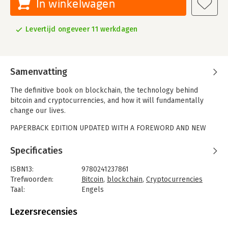
In winkelwagen
Levertijd ongeveer 11 werkdagen
Samenvatting
The definitive book on blockchain, the technology behind
bitcoin and cryptocurrencies, and how it will fundamentally
change our lives.
PAPERBACK EDITION UPDATED WITH A FOREWORD AND NEW
CHAPTER ON RECENT DEVELOPMENTS WITH CRYPTOCURRENCY.
Specificaties
Blockchain is the ingeniously simple technology behind Bitcoin.
But it is much more than that. It is a public ledger to which
ISBN13:
9780241237861
everyone has access, but which no single person controls. It
Trefwoorden:
Bitcoin
,
blockchain
,
Cryptocurrencies
enables companies and individuals to collaborate with an
Taal:
Engels
unprecedented degree of trust and transparency. It is
Bindwijze:
paperback
cryptographically secure, but fundamentally open. And soon it
Aantal pagina's:
432
Lezersrecensies
will be everywhere.
Uitgever:
Penguin Books