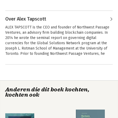
Over Alex Tapscott
ALEX TAPSCOTT is the CEO and founder of Northwest Passage 
Ventures, an advisory firm building blockchain companies. In 
2014 he wrote the seminal report on governing digital 
currencies for the Global Solutions Network program at the 
Joseph L. Rotman School of Management at the University of 
Wikinomics: How
Grown Up Digital
Toronto. Prior to founding Northwest Passage Ventures, he 
Mass Colaboration
worked for seven years in investment banking in New York and 
Changes
Toronto.
Everything
Bekijk alle boeken
Anderen die dit boek kochten,
kochten ook