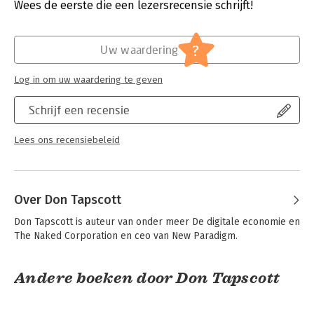
Druk:
1
Wees de eerste die een lezersrecensie schrijft!
In Blockchain Revolution, Don and Alex Tapscott reveal how
Verschijningsdatum:
14-6-2018
this game-changing technology will shape the future of the
world economy, dramatically improving everything from
Hoofdrubriek:
Economie
,
Mens en maatschappij
?
Uw waardering
healthcare records to online voting, and from insurance claims
to royalty payments. Brilliantly researched and highly
accessible, this is the essential text on the next major
Log in om uw waardering te geven
paradigm shift. Read it, or be left behind.
Schrijf een recensie
Lees ons recensiebeleid
Over Don Tapscott
Don Tapscott is auteur van onder meer De digitale economie en 
The Naked Corporation en ceo van New Paradigm.
Andere boeken door Don Tapscott