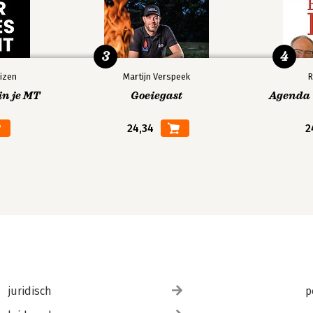
3
4
izen
Martijn Verspeek
R
in je MT
Goeiegast
Agenda V
24,34
2
juridisch
p