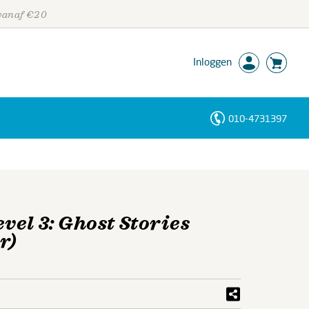
 vanaf €20
Inloggen
010-4731397
Personen
Trefwoorden
el 3: Ghost Stories
r)