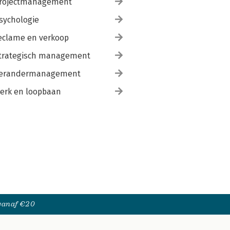
rojectmanagement
sychologie
eclame en verkoop
trategisch management
erandermanagement
erk en loopbaan
 vanaf €20