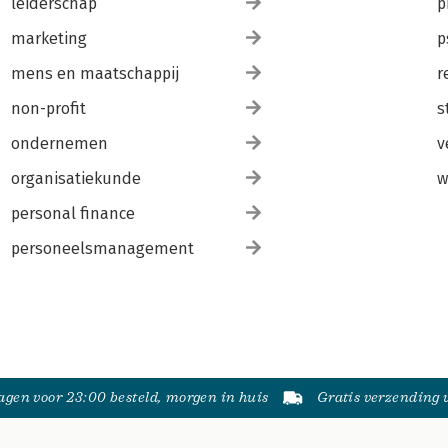
leiderschap
p
marketing
p
mens en maatschappij
r
non-profit
s
ondernemen
v
organisatiekunde
w
personal finance
personeelsmanagement
gen voor 23:00 besteld, morgen in huis
Gratis verzending