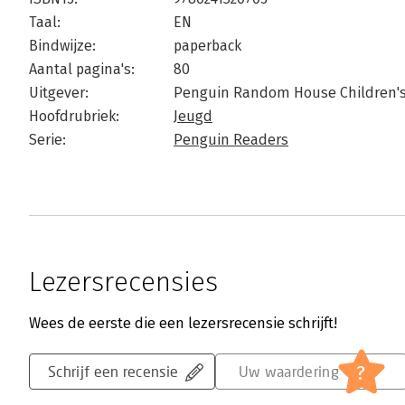
Taal:
EN
Bindwijze:
paperback
Aantal pagina's:
80
Uitgever:
Penguin Random House Children'
Hoofdrubriek:
Jeugd
Serie:
Penguin Readers
Lezersrecensies
Wees de eerste die een lezersrecensie schrijft!
?
Schrijf een recensie
Uw waardering