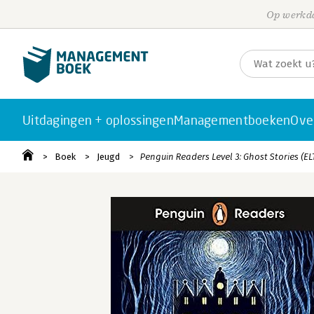
Op werkda
Uitdagingen + oplossingen
Managementboeken
Ove
Boek
Jeugd
Penguin Readers Level 3: Ghost Stories (E