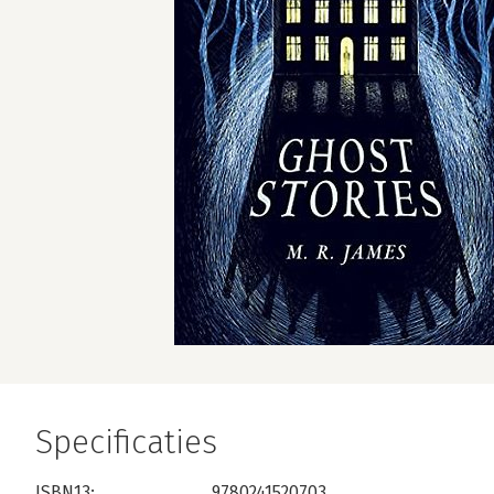
Specificaties
ISBN13:
9780241520703