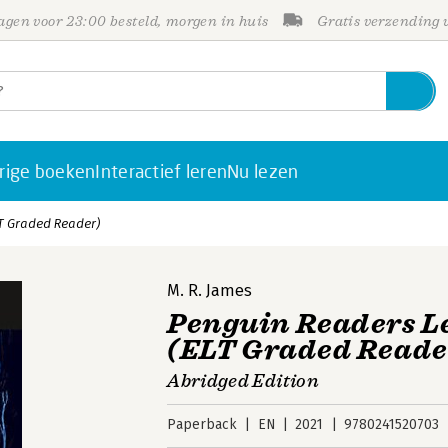
gen voor 23:00 besteld, morgen in huis
Gratis verzending
rige boeken
Interactief leren
Nu lezen
LT Graded Reader)
M. R. James
Penguin Readers Lev
(ELT Graded Reade
Abridged Edition
Paperback
EN
2021
9780241520703