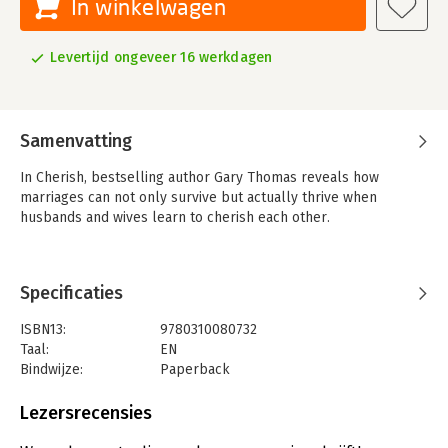
In winkelwagen
Levertijd ongeveer 16 werkdagen
Samenvatting
In Cherish, bestselling author Gary Thomas reveals how
marriages can not only survive but actually thrive when
husbands and wives learn to cherish each other.
Specificaties
ISBN13:
9780310080732
Taal:
EN
Bindwijze:
Paperback
Aantal pagina's:
128
Uitgever:
HarperChristian Resources
Lezersrecensies