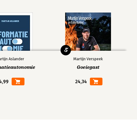
5
rtijn Aslander
Martijn Verspeek
matieautonomie
Goeiegast
4,99
24,34