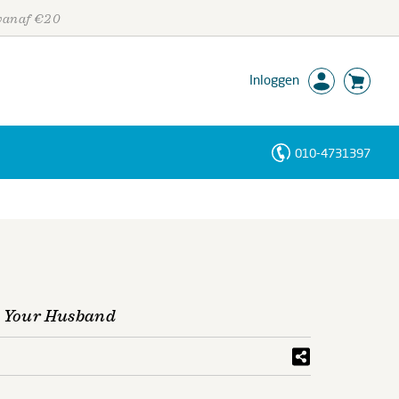
 vanaf €20
Inloggen
010-4731397
Personen
Trefwoorden
g Your Husband