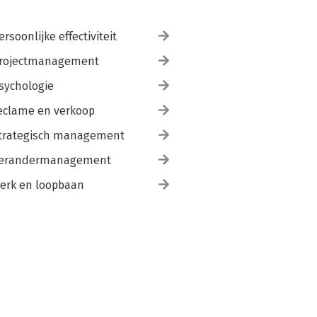
ersoonlijke effectiviteit
rojectmanagement
sychologie
eclame en verkoop
trategisch management
erandermanagement
erk en loopbaan