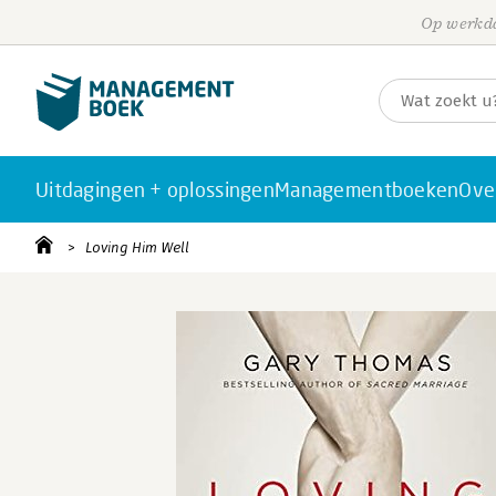
Op werkda
Uitdagingen + oplossingen
Managementboeken
Ove
Loving Him Well