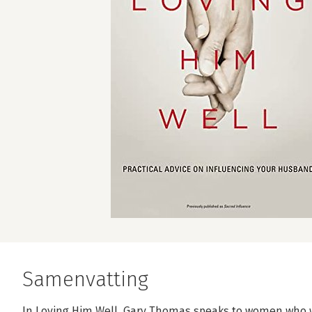
Samenvatting
In Loving Him Well, Gary Thomas speaks to women who w