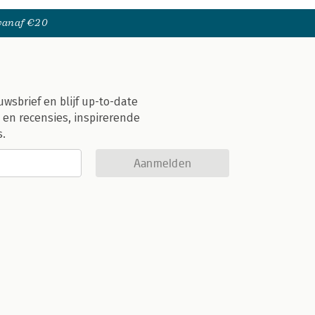
 vanaf €20
uwsbrief en blijf up-to-date
 en recensies, inspirerende
s.
Aanmelden