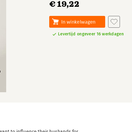
€ 19,22
In winkelwagen
Levertijd ongeveer 16 werkdagen
ant to influence their husbands for