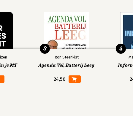
3
4
izen
Ron Steenkist
Ma
in je MT
Agenda Vol, Batterij Leeg
Infor
24,50
2