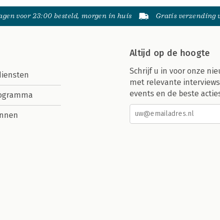
gen voor 23:00 besteld, morgen in huis
Gratis verzending
Altijd op de hoogte
Schrijf u in voor onze nie
diensten
met relevante interviews
events en de beste actie
rogramma
nnen