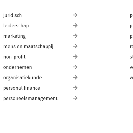
juridisch
p
leiderschap
p
marketing
p
mens en maatschappij
r
non-profit
s
ondernemen
v
organisatiekunde
w
personal finance
personeelsmanagement