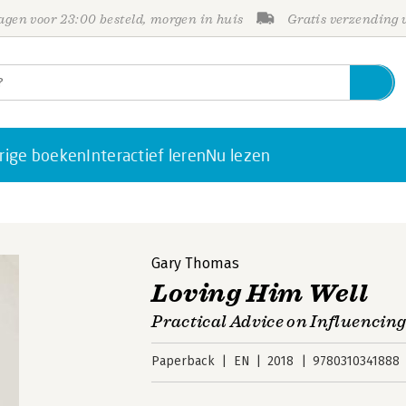
gen voor 23:00 besteld, morgen in huis
Gratis verzending
rige boeken
Interactief leren
Nu lezen
Gary Thomas
Loving Him Well
Practical Advice on Influencin
Paperback
EN
2018
9780310341888