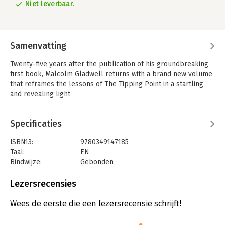
Niet leverbaar.
Samenvatting
Twenty-five years after the publication of his groundbreaking
first book, Malcolm Gladwell returns with a brand new volume
that reframes the lessons of The Tipping Point in a startling
and revealing light
Specificaties
ISBN13:
9780349147185
Taal:
EN
Bindwijze:
Gebonden
Aantal pagina's:
368
Uitgever:
Little, Brown Book Group
Lezersrecensies
Wees de eerste die een lezersrecensie schrijft!