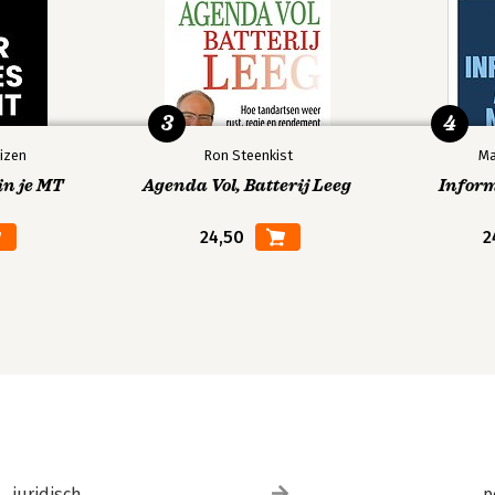
3
4
izen
Ron Steenkist
Ma
in je MT
Agenda Vol, Batterij Leeg
Infor
24,50
2
juridisch
p