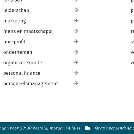
leiderschap
p
marketing
p
mens en maatschappij
r
non-profit
s
ondernemen
v
organisatiekunde
w
personal finance
personeelsmanagement
gen voor 23:00 besteld, morgen in huis
Gratis verzending