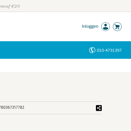
 vanaf €20
Inloggen
010-4731397
Personen
Trefwoorden
780367317782