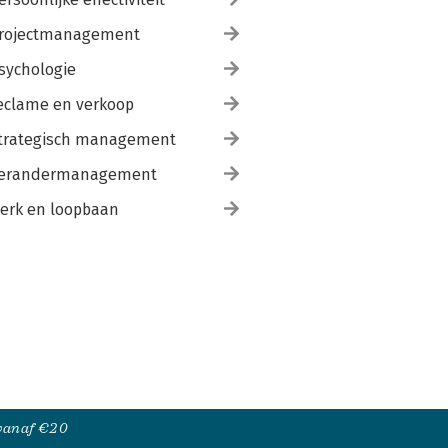
rojectmanagement
sychologie
eclame en verkoop
trategisch management
erandermanagement
erk en loopbaan
 vanaf €20