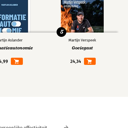
5
rtijn Aslander
Martijn Verspeek
matieautonomie
Goeiegast
4,99
24,34
ersoonlijke effectiviteit