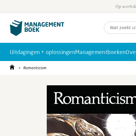
Op werkda
Uitdagingen + oplossingen
Managementboeken
Ove
Romanticism