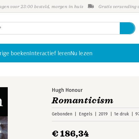
gen voor 23:00 besteld, morgen in huis
Gratis verzending
rige boeken
Interactief leren
Nu lezen
Hugh Honour
Romanticism
Gebonden
Engels
2019
1e druk
9
€ 186,34