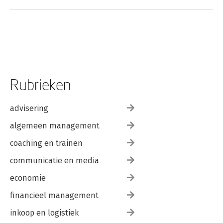
Rubrieken
Handboek Moral
Moral Injury and
advisering
Injury in Context
Soldiers in Conflict
algemeen management
coaching en trainen
communicatie en media
economie
financieel management
inkoop en logistiek