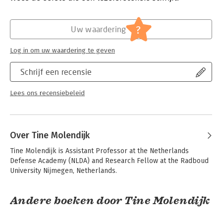
the understanding of moral, political and societal dimensions
Hoofdrubriek:
Naslagwerken
of moral injury and contributes to practical efforts aimed at its
Serie:
War, Conflict and Ethics
?
prevention.
Uw waardering
This book will be of much interest to students of ethics and
war, cultural anthropology, conflict studies and international
Log in om uw waardering te geven
relations.
Schrijf een recensie
Lees ons recensiebeleid
Over Tine Molendijk
Tine Molendijk is Assistant Professor at the Netherlands 
Defense Academy (NLDA) and Research Fellow at the Radboud 
University Nijmegen, Netherlands.
Andere boeken door Tine Molendijk