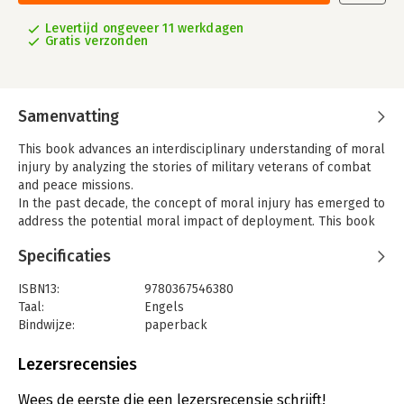
Levertijd ongeveer 11 werkdagen
Gratis verzonden
Samenvatting
This book advances an interdisciplinary understanding of moral
injury by analyzing the stories of military veterans of combat
and peace missions.
In the past decade, the concept of moral injury has emerged to
address the potential moral impact of deployment. This book
contributes to an interdisciplinary conceptualization of moral
Specificaties
injury while, at the same time, critically evaluating the
concept’s premises and implications. It paints an urgent and
ISBN13:
9780367546380
compassionate picture of the moral impact of soldiers’
Taal:
Engels
deployment experience and the role of political practices and
Bindwijze:
paperback
public perceptions in moral injury. It does so by drawing on
Aantal pagina's:
182
the experiences of close to a hundred Dutch veterans
Uitgever:
Taylor & Francis
Lezersrecensies
deployed to Bosnia (Srebrenica) and Afghanistan, and analyzing
Druk:
1
their stories from the perspectives of psychology, philosophy,
Verschijningsdatum:
31-5-2023
Wees de eerste die een lezersrecensie schrijft!
theology and social sciences. Ultimately, this book advances