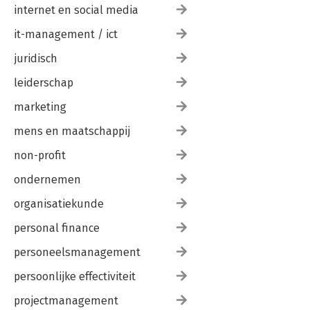
internet en social media
it-management / ict
Violence in Extreme
juridisch
Conditions
leiderschap
marketing
Bekijk alle boeken
mens en maatschappij
non-profit
ondernemen
organisatiekunde
personal finance
personeelsmanagement
persoonlijke effectiviteit
projectmanagement