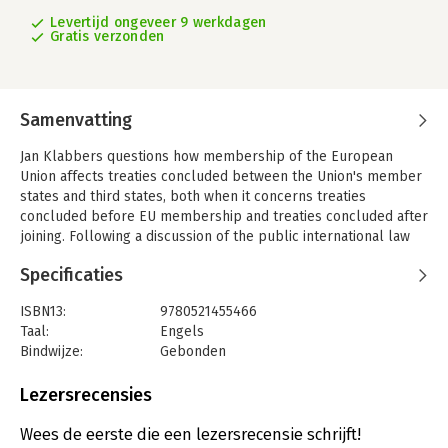
Levertijd ongeveer 9 werkdagen
Gratis verzonden
Samenvatting
Jan Klabbers questions how membership of the European
Union affects treaties concluded between the Union's member
states and third states, both when it concerns treaties
concluded before EU membership and treaties concluded after
joining. Following a discussion of the public international law
rules on treaty conflict, the author analyzes the case-law of
Specificaties
the European Court of Justice and examines how such conflicts
are approached in state practice.
ISBN13:
9780521455466
Taal:
Engels
Bindwijze:
Gebonden
Aantal pagina's:
284
Uitgever:
Cambridge University Press
Lezersrecensies
Wees de eerste die een lezersrecensie schrijft!