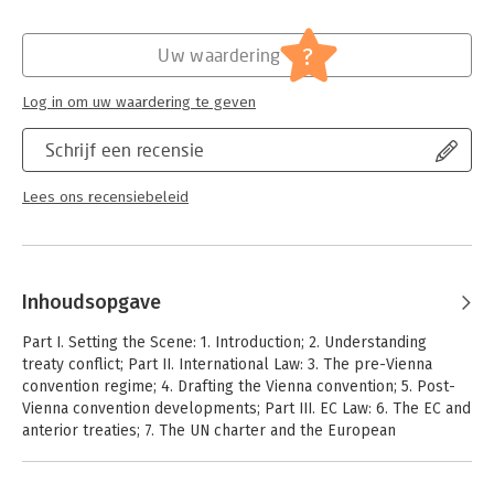
?
Uw waardering
Log in om uw waardering te geven
Schrijf een recensie
Lees ons recensiebeleid
Inhoudsopgave
Part I. Setting the Scene: 1. Introduction; 2. Understanding
treaty conflict; Part II. International Law: 3. The pre-Vienna
convention regime; 4. Drafting the Vienna convention; 5. Post-
Vienna convention developments; Part III. EC Law: 6. The EC and
anterior treaties; 7. The UN charter and the European
convention; 8. Posterior treaties: Conceptual issues; 9.
Posterior treaties: practice; 10. Conclusions.