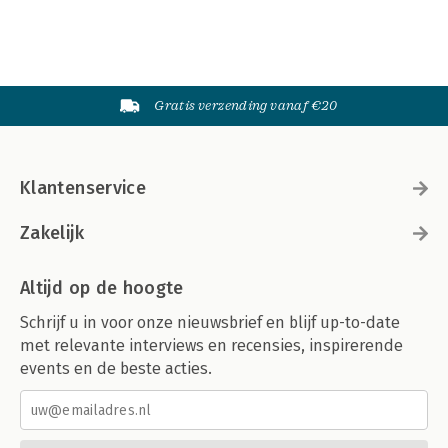
-Plus/Delta
-Prune the Future
-Start, Stop, Continue
-Who/What/When Matrix
8. Putting Gamestorming to Work
Gratis verzending vanaf €20
-Imagine a World: The Betacup Story
-Game 1: Poster Session
-Game 2: Go for a Walk
-Game 3: Make Something Tangible
Klantenservice
-Game 4: Bodystorming
-Gamestorming Results
Zakelijk
Appendix A: Acknowledgements
Altijd op de hoogte
Index
Schrijf u in voor onze nieuwsbrief en blijf up-to-date
met relevante interviews en recensies, inspirerende
events en de beste acties.