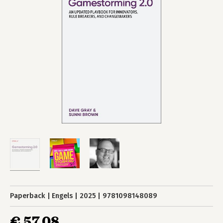
Paperback
Engels
2025
9781098148089
€ 57,08