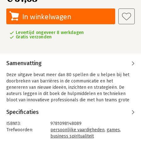
In winkelwagen
Levertijd ongeveer 8 werkdagen
Gratis verzonden
Samenvatting
Deze uitgave bevat meer dan 80 spellen die u helpen bij het
doorbreken van barrières in de communicatie en het
genereren van nieuwe ideeën, inzichten en strategieën. De
auteurs leggen in dit boek de hulpmiddelen en technieken
bloot van innovatieve professionals die met hun teams grote
veranderingen hebben teweeggebracht. 'Gamestorming' is het
Specificaties
resultaat van een unieke collectie spellen die betrokkenheid
en creativiteit vergroten en op hetzelfde moment meer
ISBN13:
9781098148089
structuur en duidelijkheid zal geven binnen uw werkplek.
Trefwoorden:
persoonlijke vaardigheden
,
games
,
business spiritualiteit