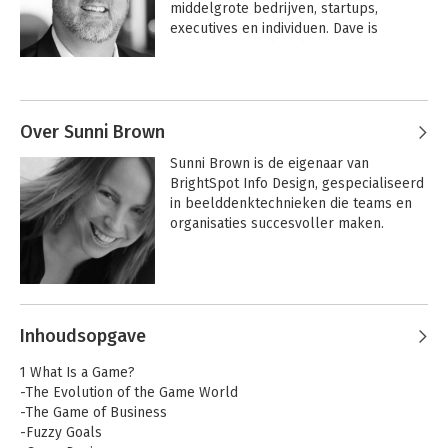
middelgrote bedrijven, startups, 
executives en individuen. Dave is 
oprichter van adviesbedrijf voor 
strategisch ontwerp XPLANE en 
Andere boeken door Dave Gray
medeoprichter van Boardthing, een 
samenwerkingsplatform voor verspreid 
werkende teams. Hij schreef eerder al 
Over Sunni Brown
twee boeken over design (visueel 
Sunni Brown is de eigenaar van 
denken), verandering en innovatie: 
BrightSpot Info Design, gespecialiseerd 
Gamestorming: Spellen voor 
in beelddenktechnieken die teams en 
vernieuwers en veranderaars, en De 
organisaties succesvoller maken.
Connected Company.

Zijn aandachtsgebied is de menselijke 
kant van verandering en innovatie. In 
Andere boeken door Sunni Brown
het bijzonder:

• Wat maakt dat mensen nieuwe ideeën 
Inhoudsopgave
Liminal Thinking
Gamestorming
omhelzen, vooral als die ingrijpen in 
diep ingebedde gewoonten en 
1 What Is a Game?
gedragingen?

-The Evolution of the Game World
• Hoe kun je dingen die een goed idee 
-The Game of Business
lijken – plannen, ideeën, strategieën – 
-Fuzzy Goals