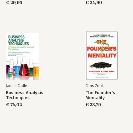
€ 29,95
€ 34,90
-Affinity Map
-Bodystorming
-Card Sort
-Dot Voting
-Empathy Map
-Forced Ranking
-Post-Up
-Storyboard
-WhoDo
5. Games for Opening
-3-12-3 Brainstorm
-The Anti-Problem
-Brainwriting
James Cadle
Chris Zook
-Context Map
Business Analysis
The Founder's
-Cover Story
Techniques
Mentality
-Draw the Problem
€ 74,02
€ 33,79
-Fishbowl
-Forced Analogy
-Graphic Jam
-Heuristic Ideation Technique
-History Map