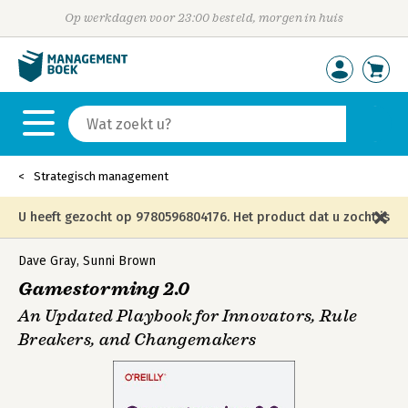
Op werkdagen voor 23:00 besteld, morgen in huis
Strategisch management
U heeft gezocht op 9780596804176. Het product dat u zocht is
niet meer in die editie leverbaar en is vervangen door de
Dave Gray
,
Sunni Brown
Gamestorming 2.0
onderstaande editie.
An Updated Playbook for Innovators, Rule
Breakers, and Changemakers