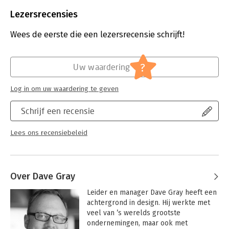
Taal:
Engels
Bindwijze:
paperback
Lezersrecensies
Aantal pagina's:
350
Uitgever:
John Wiley & Sons
Wees de eerste die een lezersrecensie schrijft!
Verschijningsdatum:
8-8-2025
Hoofdrubriek:
Strategisch management
,
IT-management
?
Uw waardering
/ ICT
,
Ondernemen
,
Organisatiekunde
Log in om uw waardering te geven
Schrijf een recensie
Lees ons recensiebeleid
Over Dave Gray
Leider en manager Dave Gray heeft een 
achtergrond in design. Hij werkte met 
veel van ’s werelds grootste 
ondernemingen, maar ook met 