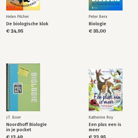
Enough to Know
How Smart Animals
Are?
Helen Pilcher
Peter Berx
De biologische klok
Biologie
€ 24,95
€ 35,00
Bekijk alle boeken
J.T. Boer
Katherine Roy
Noordhoff Biologie
Een plus een is
in je pocket
meer
€ 12,49
€ 22,95