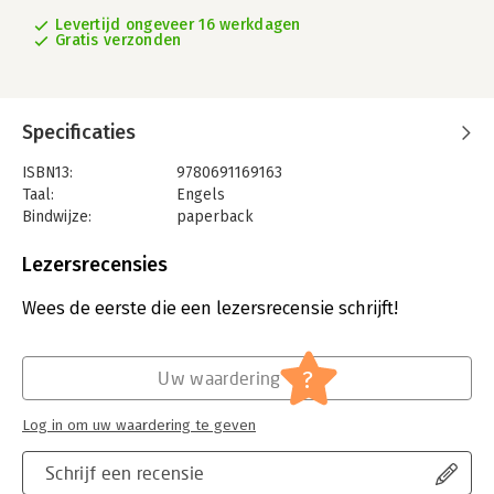
Levertijd ongeveer 16 werkdagen
Gratis verzonden
Specificaties
ISBN13:
9780691169163
Taal:
Engels
Bindwijze:
paperback
Aantal pagina's:
232
Uitgever:
Princeton University Press
Lezersrecensies
Verschijningsdatum:
8-4-2016
Wees de eerste die een lezersrecensie schrijft!
Hoofdrubriek:
Flora en fauna
?
Uw waardering
Log in om uw waardering te geven
Schrijf een recensie