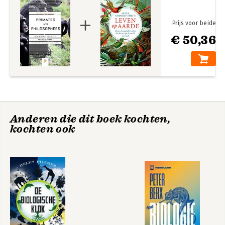
2024 in zijn woonplaats Atlanta
Prijs voor beide
€ 50,36
Chimpanseepolitiek
The Bonobo and
the Atheist – In
Search of
Humanism Among
the Primates
Anderen die dit boek kochten,
kochten ook
Are We Smart