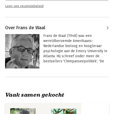
Lees ons recensiebeleid
Over Frans de Waal
Frans de Waal (1948) was een 
wereldberoemde Amerikaans-
Nederlandse bioloog en hoogleraar 
psychologie aan de Emory University in 
Atlanta. Hij schreef onder meer de 
bestsellers 'Chimpanseepolitiek', 'De 
bonobo en de tien geboden', 'De aap in 
ons', 'Een tijd voor empathie' en 'Zijn we 
Andere boeken door Frans de Waal
slim genoeg om te weten hoe slim 
dieren zijn?'. Frans de Waal was in 2017 
een indrukwekkende en zeer goed 
bekeken Zomergast. In 2019 verscheen 
Vaak samen gekocht
zijn boek over emoties bij dier en mens: 
'Mama's laatste omhelzing'. In mei 2022 
verscheen zijn laatste werk 'Anders'. 
Frans de Waal overleed op 14 maart 