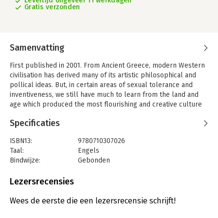
Levertijd ongeveer 11 werkdagen
Gratis verzonden
Samenvatting
First published in 2001. From Ancient Greece, modern Western
civilisation has derived many of its artistic philosophical and
pollical ideas. But, in certain areas of sexual tolerance and
inventiveness, we still have much to learn from the land and
age which produced the most flourishing and creative culture
of the ancient world. Professor Hans Licht, in this erudite and
Specificaties
fascinating book, discusses in full every aspect of the Ancient
Greek's sexual life.
ISBN13:
9780710307026
Taal:
Engels
Bindwijze:
Gebonden
Aantal pagina's:
478
Uitgever:
Taylor & Francis
Lezersrecensies
Druk:
1
Wees de eerste die een lezersrecensie schrijft!