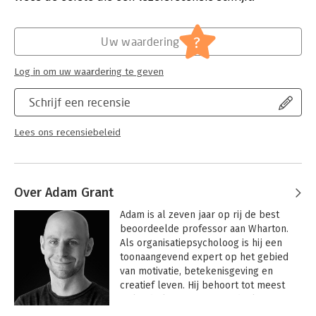
Hoofdrubriek:
Psychologie
,
Strategisch management
Clinton's campaign team, top CEOs and leading scientists, this is
the ultimate guide to keeping your thinking fresh, learning
?
when to question your ideas and update your own opinions, and
Uw waardering
how to inspire those around you to do the same.
Log in om uw waardering te geven
Schrijf een recensie
Lees ons recensiebeleid
Over Adam Grant
Adam is al zeven jaar op rij de best 
beoordeelde professor aan Wharton. 
Als organisatiepsycholoog is hij een 
toonaangevend expert op het gebied 
van motivatie, betekenisgeving en 
creatief leven. Hij behoort tot meest 
invloedrijke managementdenkers ter 
wereld en staat in Fortune's 40 onder 