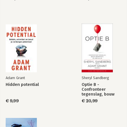
Weten wat je niet
Het kan ook anders
weet
Bekijk alle boeken
Adam Grant
Sheryl Sandberg
Hidden potential
Optie B -
Confronteer
tegenslag, bouw
veerkracht en vind
€ 9,99
€ 20,99
geluk