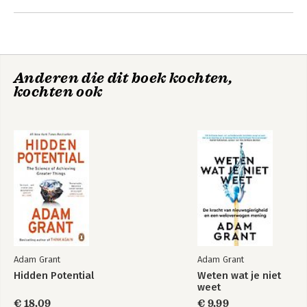
Andere boeken door Adam Grant
40. Adam is de #1 New York Times 
bestsellerauteur van vijf boeken, 
waaronder 'Think Again'. Zijn TED-
podcasts Re:Thinking en WorkLife zijn 
meer dan 65 miljoen keer gedownload, 
Anderen die dit boek kochten,
en zijn TED-talks hebben meer dan 30 
kochten ook
miljoen views.
Hidden potential
Hidden Potential
Adam Grant
Adam Grant
Hidden Potential
Weten wat je niet
weet
€ 18,09
€ 9,99