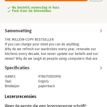
Nu besteld, woensdag in huis
Past door de brievenbus
Samenvatting
THE MILLION-COPY BESTSELLER
If you can change your mind you can do anything.
Why do we refresh our wardrobes every year, renovate our
kitchens every decade, but never update our beliefs and our
views? Why do we laugh at people using computers that are
ten years old, but yet still cling to opinions we formed ten
Specificaties
years ago?
There's a new skill for the modern world that matters more
ISBN13:
9780753553916
than raw intelligence - the ability to change your mind. To have
Taal:
Engels
the edge we all need to develop the flexibility to unlearn old
Bindwijze:
paperback
beliefs and adapt when the evidence and the world changes
Aantal pagina's:
320
before us.
Uitgever:
Ebury Publishing
Lezersrecensies
Told through fascinating stories, informed by cutting-edge
Verschijningsdatum:
7-11-2023
research and illustratedwith amazing insights from Adam
Wees de eerste die een lezersrecensie schrijft!
Grant's conversations with people such as Elon Musk, Hilary