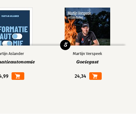
5
rtijn Aslander
Martijn Verspeek
matieautonomie
Goeiegast
4,99
24,34