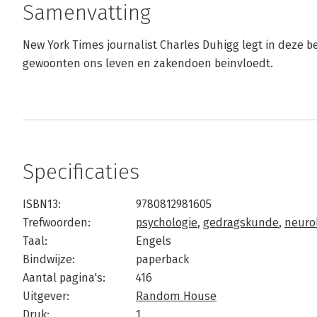
Samenvatting
New York Times journalist Charles Duhigg legt in deze b
gewoonten ons leven en zakendoen beinvloedt.
Specificaties
ISBN13:
9780812981605
Trefwoorden:
psychologie
,
gedragskunde
,
neuro
Taal:
Engels
Bindwijze:
paperback
Aantal pagina's:
416
Uitgever:
Random House
Druk:
1