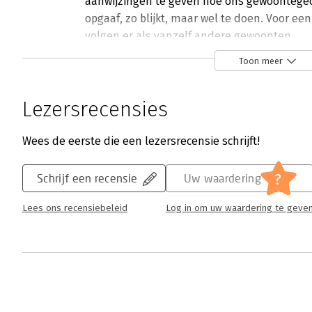
aanwijzingen te geven hoe ons gewoontegedra
opgaaf, zo blijkt, maar wel te doen. Voor e
volgen er als vanzelf andere gewoonten.
Lees verder
Toon meer
Lezersrecensies
Wees de eerste die een lezersrecensie schrijft!
?
Schrijf een recensie
Uw waardering
Lees ons recensiebeleid
Log in om uw waardering te geve