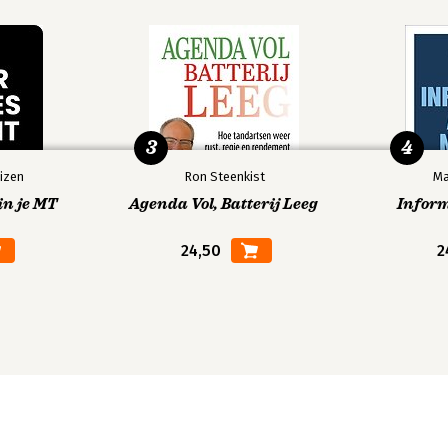
3
4
izen
Ron Steenkist
Ma
in je MT
Agenda Vol, Batterij Leeg
Infor
24,50
2