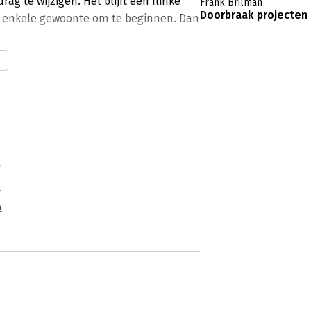
g te wijzigen. Het blijft een flinke
Frank Brilman
Doorbraak projecten
en enkele gewoonte om te beginnen. Dan
n