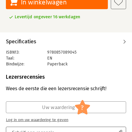
In winkelwagen
Levertijd ongeveer 16 werkdagen
Specificaties
ISBN13:
9780857089045
Taal:
EN
Bindwijze:
Paperback
Aantal pagina's:
256
Uitgever:
John Wiley and Sons Ltd
Lezersrecensies
Wees de eerste die een lezersrecensie schrijft!
?
Uw waardering
Log in om uw waardering te geven