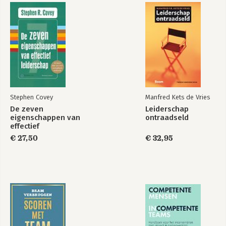
Emotional
Intelligence 2.0
Bekijk alle boeken
Stephen Covey
Manfred Kets de Vries
De zeven
Leiderschap
eigenschappen van
ontraadseld
effectief
leiderschap
€ 27,50
€ 32,95