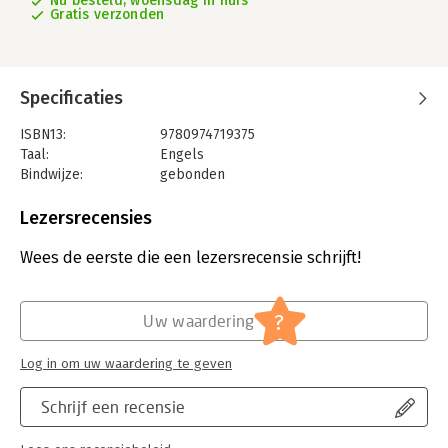
Nu besteld, woensdag in huis
Gratis verzonden
Specificaties
ISBN13:
9780974719375
Taal:
Engels
Bindwijze:
gebonden
Aantal pagina's:
350
Uitgever:
TalentSmart
Lezersrecensies
Verschijningsdatum:
12-10-2023
Wees de eerste die een lezersrecensie schrijft!
Hoofdrubriek:
Leiderschap
?
Uw waardering
Log in om uw waardering te geven
Schrijf een recensie