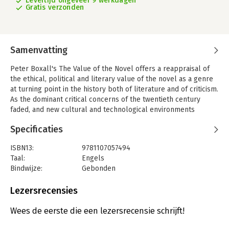
Levertijd ongeveer 9 werkdagen
Gratis verzonden
Samenvatting
Peter Boxall's The Value of the Novel offers a reappraisal of
the ethical, political and literary value of the novel as a genre
at turning point in the history both of literature and of criticism.
As the dominant critical concerns of the twentieth century
faded, and new cultural and technological environments
emerged, Boxall argues that we lost our collective sense of
Specificaties
the purpose of the novel. This book responds to this
predicament by demonstrating why and how the novel matters
ISBN13:
9781107057494
to us today. Ranging from Daniel Defoe to Zadie Smith, Boxall
Taal:
Engels
shows how the formal properties of the novel allow us to
Bindwijze:
Gebonden
imagine the worlds in which we live. This is a vibrant,
Aantal pagina's:
168
compelling and richly informed critical perspective that asks
Uitgever:
Cambridge University Press
Lezersrecensies
us to see anew how central fiction is to our idea of the world,
Serie:
The Value of
and how richly the novel informs our attempts to understand
Wees de eerste die een lezersrecensie schrijft!
our present and our future.