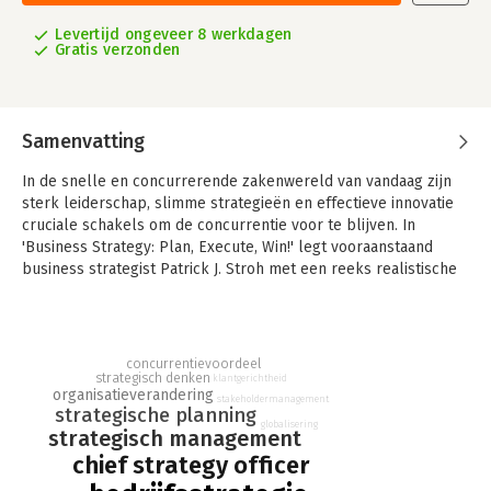
Levertijd ongeveer 8 werkdagen
Gratis verzonden
Samenvatting
In de snelle en concurrerende zakenwereld van vandaag zijn
sterk leiderschap, slimme strategieën en effectieve innovatie
cruciale schakels om de concurrentie voor te blijven. In
'Business Strategy: Plan, Execute, Win!' legt vooraanstaand
business strategist Patrick J. Stroh met een reeks realistische
verhalen aan de lezer uit hoe je een plan creëert en realiseert
en de resultaten exact kunt meten.
"I wholeheartedly agree with Patrick Stroh: Good leaders
concurrentievoordeel
understand strategy and good strategists need to be good
strategisch denken
klantgerichtheid
leaders. Make this book a strategic tool for improving your
organisatieverandering
stakeholdermanagement
strategische planning
business strategy." — Harvey Mackay, author of the #1 New York
globalisering
strategisch management
Times bestseller Swim With The Sharks Without Being Eaten
Alive
chief strategy officer