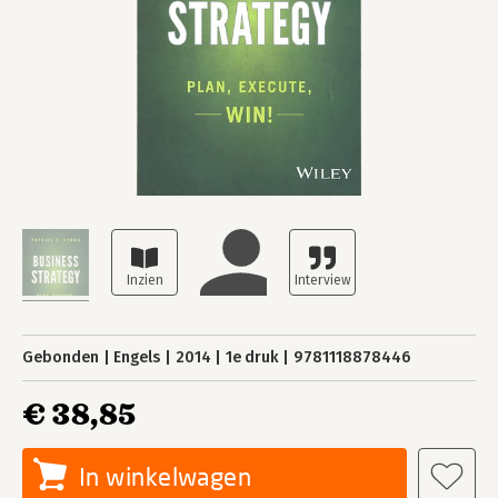
Gebonden
Engels
2014
1e druk
9781118878446
€ 38,85
In winkelwagen