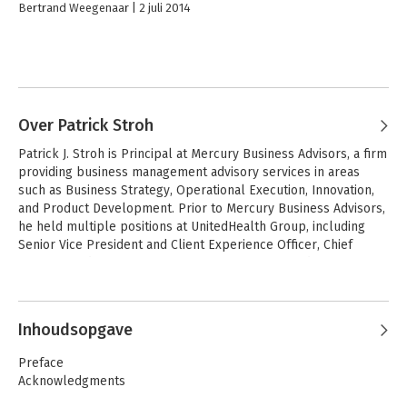
Bertrand Weegenaar
2 juli 2014
Over Patrick Stroh
Patrick J. Stroh is Principal at Mercury Business Advisors, a firm 
providing business management advisory services in areas 
such as Business Strategy, Operational Execution, Innovation, 
and Product Development. Prior to Mercury Business Advisors, 
he held multiple positions at UnitedHealth Group, including 
Senior Vice President and Client Experience Officer, Chief 
Strategy and Innovation Officer, Senior Vice President Business 
Strategy, President Consumer Health Products, and Senior 
Director of Enterprise Risk Management.
Inhoudsopgave
Preface
Acknowledgments