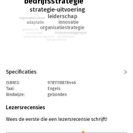
bedrijfsstrategie
strategie-uitvoering
leiderschap
organisatiecultuur
innovatie
adaptatie
organisatiestrategie
globalisering
verandermanagement
marktanalyse
stakeholdermanagement
marktanalyse
klantgerichtheid
Specificaties
ISBN13:
9781118878446
Taal:
Engels
Bindwijze:
gebonden
Aantal pagina's:
174
Uitgever:
John Wiley & Sons
Lezersrecensies
Druk:
1
Verschijningsdatum:
20-5-2014
Wees de eerste die een lezersrecensie schrijft!
Hoofdrubriek:
Strategisch management