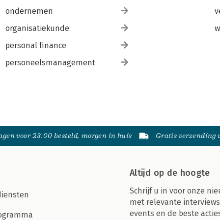
ondernemen
v
organisatiekunde
w
personal finance
personeelsmanagement
gen voor 23:00 besteld, morgen in huis
Gratis verzending
Altijd op de hoogte
Schrijf u in voor onze nie
diensten
met relevante interviews
events en de beste actie
rogramma