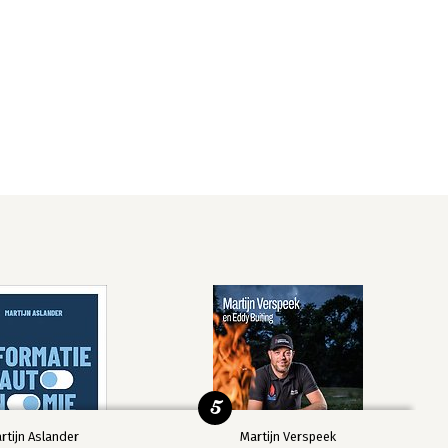
5
rtijn Aslander
Martijn Verspeek