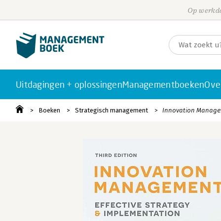
Op werkda
Uitdagingen + oplossingen
Managementboeken
Ove
Boeken
Strategisch management
Innovation Manag