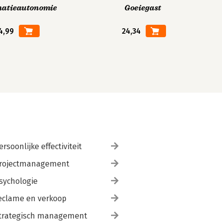
matieautonomie
Goeiegast
4,99
24,34
ersoonlijke effectiviteit
rojectmanagement
sychologie
eclame en verkoop
trategisch management