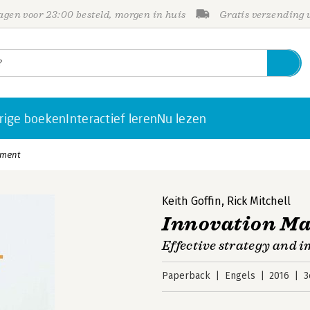
gen voor 23:00 besteld, morgen in huis
Gratis verzending
rige boeken
Interactief leren
Nu lezen
ement
Keith Goffin
,
Rick Mitchell
Innovation M
Effective strategy and 
Paperback
Engels
2016
3