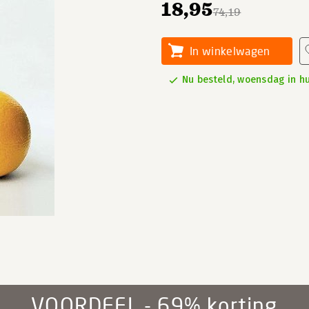
18,95
74,19
In winkelwagen
Nu besteld, woensdag in hu
VOORDEEL - 69% korting