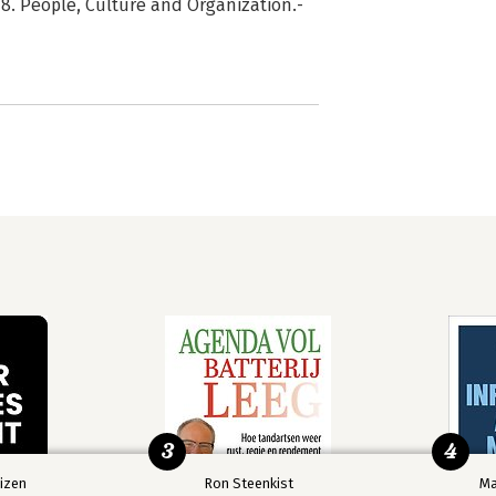
 8. People, Culture and Organization.-
3
4
izen
Ron Steenkist
Ma