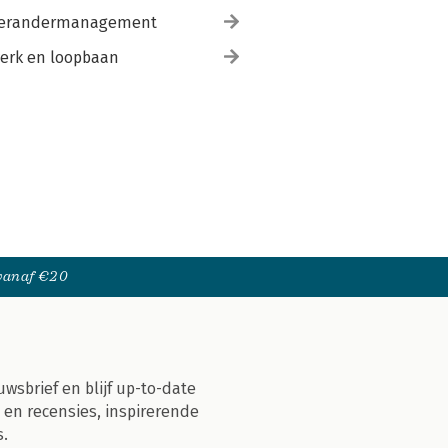
erandermanagement
erk en loopbaan
 vanaf €20
uwsbrief en blijf up-to-date
 en recensies, inspirerende
s.