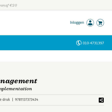
 vanaf €20
Inloggen
010-4731397
Personen
Trefwoorden
anagement
implementation
e druk
9781137373434