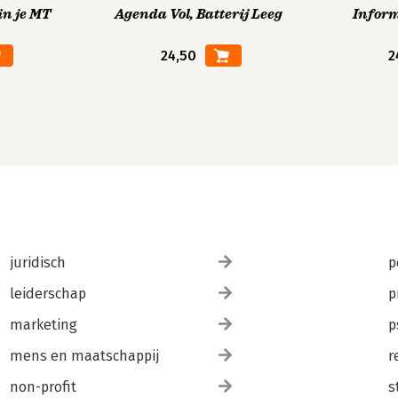
in je MT
Agenda Vol, Batterij Leeg
Infor
24,50
2
juridisch
p
leiderschap
p
marketing
p
mens en maatschappij
r
non-profit
s