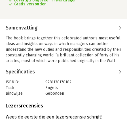
Levertijd ongeveer 11 werkdagen
Gratis verzonden
Samenvatting
The book brings together this celebrated author's most useful
ideas and insights on ways in which managers can better
understand the new duties and responsibilities created by their
constantly changing world. `a brilliant collection of forty of his
articles, most of which were published originally in the Wall
Street Journal....absorbing even to the non-specialist'
Specificaties
Publishers Weekly The book brings together this celebrated
author's most useful ideas and insights on ways in which
ISBN13:
9781138178182
managers can better understand the new duties and
Taal:
Engels
responsibilities created by their constantly changing world.
Bindwijze:
Gebonden
Aantal pagina's:
288
Uitgever:
Taylor & Francis
Lezersrecensies
Druk:
1
Wees de eerste die een lezersrecensie schrijft!