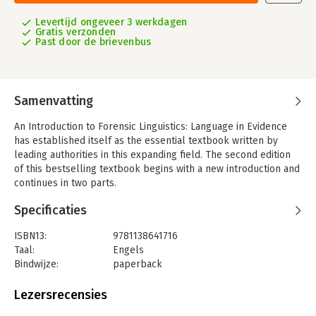
Levertijd ongeveer 3 werkdagen
Gratis verzonden
Past door de brievenbus
Samenvatting
An Introduction to Forensic Linguistics: Language in Evidence
has established itself as the essential textbook written by
leading authorities in this expanding field. The second edition
of this bestselling textbook begins with a new introduction and
continues in two parts.
Part One deals with the language of the legal process, and
Specificaties
begins with a substantial new chapter exploring key
theoretical and methodological approaches. In four updated
ISBN13:
9781138641716
chapters it goes on to cover the language of the law, initial
Taal:
Engels
calls to the emergency services, police interviewing, and
Bindwijze:
paperback
courtroom discourse. Part Two looks at language as evidence,
Aantal pagina's:
270
with substantially revised and updated chapters on the
Uitgever:
Taylor & Francis
Lezersrecensies
following key topics:
Druk:
2