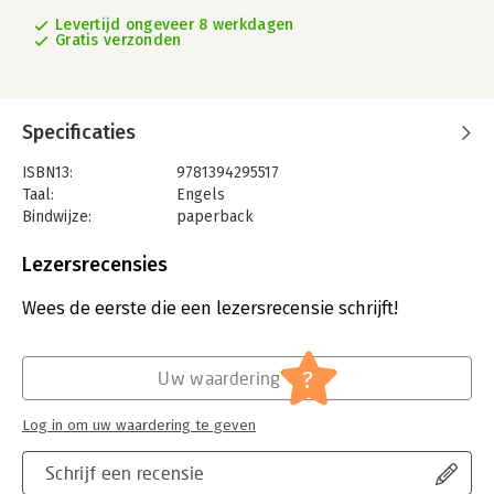
Levertijd ongeveer 8 werkdagen
Gratis verzonden
Specificaties
ISBN13:
9781394295517
Taal:
Engels
Bindwijze:
paperback
Aantal pagina's:
416
Uitgever:
John Wiley & Sons
Lezersrecensies
Verschijningsdatum:
2-7-2025
Wees de eerste die een lezersrecensie schrijft!
Hoofdrubriek:
Computer en informatica
?
Uw waardering
Log in om uw waardering te geven
Schrijf een recensie