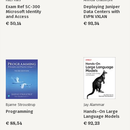
Exam Ref SC-300
Deploying Juniper
Microsoft Identity
Data Centers with
and Access
EVPN VXLAN
Administrator
€ 50,14
€ 93,34
Bjarne Stroustrup
Jay Alammar
Programming
Hands–On Large
Language Models
€ 88,54
€ 92,23