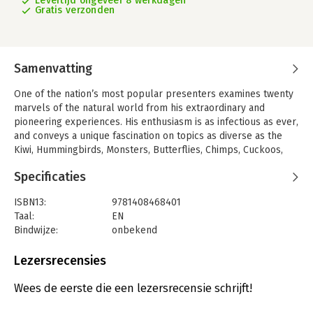
Levertijd ongeveer 8 werkdagen
Gratis verzonden
Samenvatting
One of the nation’s most popular presenters examines twenty
marvels of the natural world from his extraordinary and
pioneering experiences. His enthusiasm is as infectious as ever,
and conveys a unique fascination on topics as diverse as the
Kiwi, Hummingbirds, Monsters, Butterflies, Chimps, Cuckoos,
Fireflies and Elsa, the famous lioness.
Specificaties
ISBN13:
9781408468401
Taal:
EN
Bindwijze:
onbekend
Uitgever:
BBC Audio, A Division Of Random House
Lezersrecensies
Wees de eerste die een lezersrecensie schrijft!