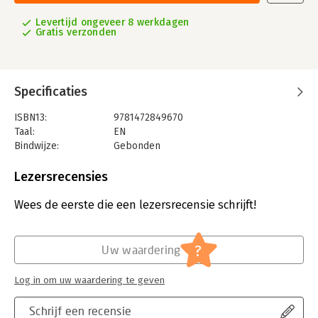
Levertijd ongeveer 8 werkdagen
Gratis verzonden
Specificaties
ISBN13:
9781472849670
Taal:
EN
Bindwijze:
Gebonden
Aantal pagina's:
192
Uitgever:
Bloomsbury Publishing PLC
Lezersrecensies
Serie:
Osprey Roleplaying
Wees de eerste die een lezersrecensie schrijft!
?
Uw waardering
Log in om uw waardering te geven
Schrijf een recensie